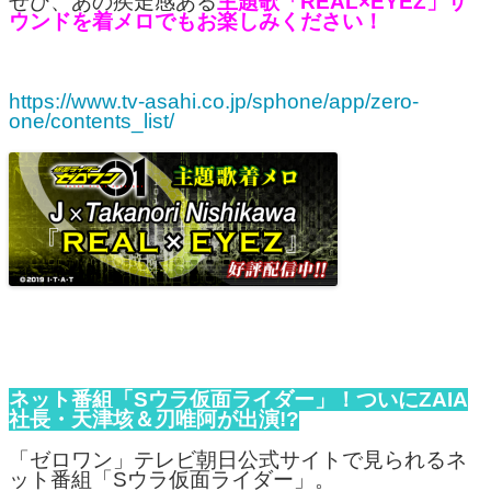
ぜひ、あの疾走感ある
主題歌「REAL×EYEZ」サ
ウンドを着メロでもお楽しみください！
https://www.tv-asahi.co.jp/sphone/app/zero-
one/contents_list/
ネット番組「Sウラ仮面ライダー」！ついにZAIA
社長・天津垓＆刃唯阿が出演!?
「ゼロワン」テレビ朝日公式サイトで見られるネ
ット番組「Sウラ仮面ライダー」。