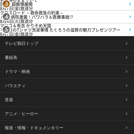
第4話 超戦慄展開
3
8月7日(金)放送分
クロスロード ～救命救急の約束～
＃5 病院激震！パワハラ＆医療事故!?
4
8月4日(火)放送分
マツコ＆有吉 かりそめ天国
マツコのTシャツ洗濯事情 たくろうの滋賀の魅力プレゼンツアー
5
8月7日(金)放送分
テレビ朝日トップ
番組表
ドラマ・映画
バラエティ
音楽
アニメ・ヒーロー
報道・情報・ドキュメンタリー