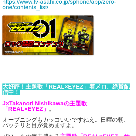
https://www.tv-asahi.co.jp/sphone/app/zero-
one/contents_list/
大好評！主題歌「REAL×EYEZ」着メロ、絶賛配
信中！
J×Takanori Nishikawaの主題歌
「REAL×EYEZ」
。
オープニングもカッコいいですねえ。日曜の朝、
パッチリと目が覚めますよ。