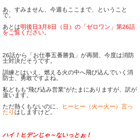
あ、すみません、今週もここまで、ということ
で。
あとは
明後日3月8日（日）の「ゼロワン」第26話
をご覧ください
。
26話から「お仕事五番勝負」が再開、今度は消防
士対決だそうです。
訓練とはいえ、燃える火の中へ飛び込んでいく消
防士、勇敢ですよね。
私どもも“飛び込み営業”がたまにありますが、訳が
違います。
ただ熱くもないのに、
ヒーヒー（火ー火ー）言っ
たり
はしますけど。
ハイ！ヒデンじゃ～ないっとぉ！