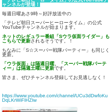
ャンネルが登場！
毎週日曜あさ9時～好評放送中の
「テレビ朝日スーパーヒーロータイム」の公式
YouTubeチャンネルが始まります。
ネットのレギュラー番組「Sウラ仮面ライダー」も
こちらで更新
されるそうです。！
ちなみに「S☆スーパー戦隊パーティー」も同じく
更新。
「ウラ仮面」は隔週日曜、「スーパー戦隊パーテ
ィー」は隔週土曜に更新
です。
皆さま、ぜひチャンネル登録してお見逃しなく！
https://www.youtube.com/channel/UCu3dDwfoKu
DqLKrWiFIHZIw