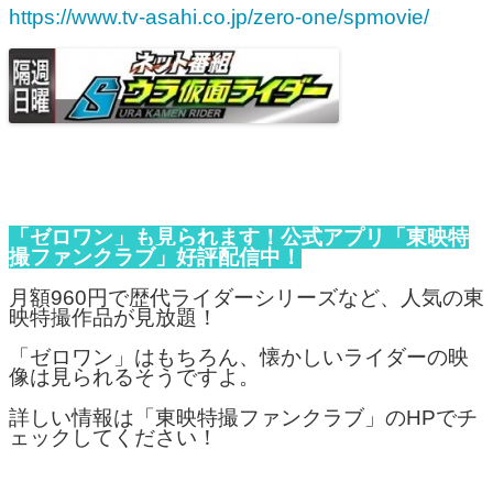
https://www.tv-asahi.co.jp/zero-one/spmovie/
「ゼロワン」も見られます！公式アプリ「東映特
撮ファンクラブ」好評配信中！
月額960円で歴代ライダーシリーズなど、人気の東
映特撮作品が見放題！
「ゼロワン」はもちろん、懐かしいライダーの映
像は見られるそうですよ。
詳しい情報は「東映特撮ファンクラブ」のHPでチ
ェックしてください！