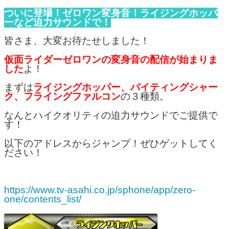
ついに登場！ゼロワン変身音！ライジングホッパ
ーなど迫力サウンドで！
皆さま、大変お待たせしました！
仮面ライダーゼロワンの変身音の配信が始まりま
した
よ！
まずは
ライジングホッパー、バイティングシャー
ク、フライングファルコン
の３種類。
なんとハイクオリティの迫力サウンドでご提供で
す！
以下のアドレスからジャンプ！ぜひゲットしてく
ださい！
https://www.tv-asahi.co.jp/sphone/app/zero-
one/contents_list/