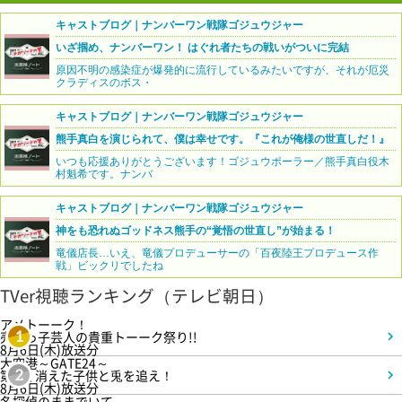
キャストブログ｜ナンバーワン戦隊ゴジュウジャー
いざ掴め、ナンバーワン！ はぐれ者たちの戦いがついに完結
原因不明の感染症が爆発的に流行しているみたいですが、それが厄災
クラディスのボス・
キャストブログ｜ナンバーワン戦隊ゴジュウジャー
熊手真白を演じられて、僕は幸せです。『これが俺様の世直しだ！』
いつも応援ありがとうございます！ゴジュウポーラー／熊手真白役木
村魁希です。ナンバ
キャストブログ｜ナンバーワン戦隊ゴジュウジャー
神をも恐れぬゴッドネス熊手の“覚悟の世直し”が始まる！
竜儀店長…いえ、竜儀プロデューサーの「百夜陸王プロデュース作
戦」ビックリでしたね
TVer視聴ランキング（テレビ朝日）
アメトーーク！
売れっ子芸人の貴重トーーク祭り!!
1
8月6日(木)放送分
大空港～GATE24～
第3話 消えた子供と兎を追え！
2
8月6日(木)放送分
名探偵のままでいて