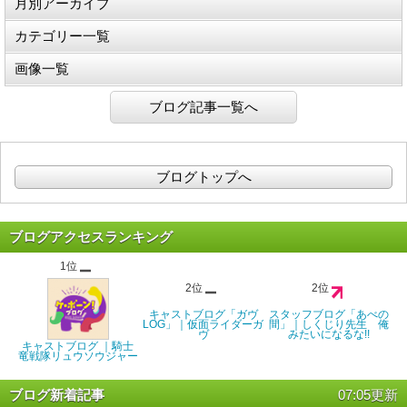
月別アーカイブ
カテゴリー一覧
画像一覧
ブログ記事一覧へ
ブログトップへ
ブログアクセスランキング
1位
2位
2位
キャストブログ「ガヴ
スタッフブログ「あべの
LOG」｜仮面ライダーガ
間」｜しくじり先生 俺
ヴ
みたいになるな!!
キャストブログ ｜騎士
竜戦隊リュウソウジャー
ブログ新着記事
07:05更新