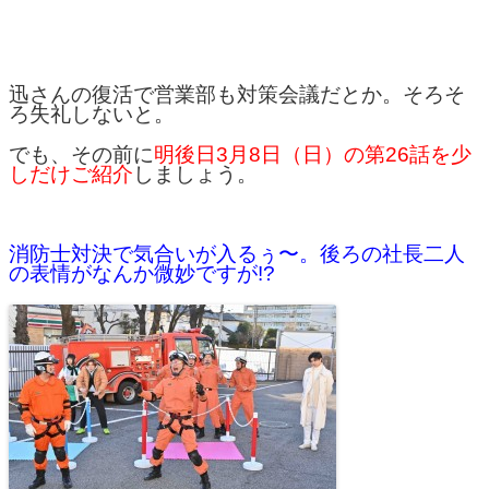
迅さんの復活で営業部も対策会議だとか。そろそ
ろ失礼しないと。
でも、その前に
明後日3月8日（日）の第26話を少
しだけご紹介
しましょう。
消防士対決で気合いが入るぅ〜。後ろの社長二人
の表情がなんか微妙ですが!?