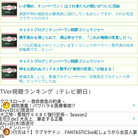
いざ掴め、ナンバーワン！ はぐれ者たちの戦いがついに完結
原因不明の感染症が爆発的に流行しているみたいですが、それが厄災
クラディスのボス・
キャストブログ｜ナンバーワン戦隊ゴジュウジャー
熊手真白を演じられて、僕は幸せです。『これが俺様の世直しだ！』
いつも応援ありがとうございます！ゴジュウポーラー／熊手真白役木
村魁希です。ナンバ
キャストブログ｜ナンバーワン戦隊ゴジュウジャー
神をも恐れぬゴッドネス熊手の“覚悟の世直し”が始まる！
竜儀店長…いえ、竜儀プロデューサーの「百夜陸王プロデュース作
戦」ビックリでしたね
TVer視聴ランキング（テレビ朝日）
クロスロード ～救命救急の約束～
＃5 病院激震！パワハラ＆医療事故!?
1
8月4日(火)放送分
大追跡～警視庁ＳＳＢＣ強行犯係～ Season2
Episode3 大炎上…暴走する正義
2
8月5日(水)放送分
ロンドンハーツ
【恋の行方は？】ラブマゲドン…FANTASTICSvs紅しょうがら女芸人軍
3
団