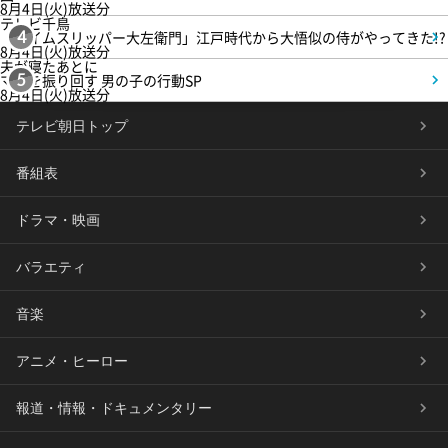
8月4日(火)放送分
テレビ千鳥
「タイムスリッパー大左衛門」江戸時代から大悟似の侍がやってきた!?
4
8月4日(火)放送分
夫が寝たあとに
ママを振り回す 男の子の行動SP
5
8月4日(火)放送分
テレビ朝日トップ
番組表
ドラマ・映画
バラエティ
音楽
アニメ・ヒーロー
報道・情報・ドキュメンタリー