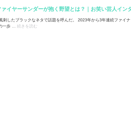
ヤーサンダーが抱く野望とは？｜お笑い芸人インタビュー＜F
風刺したブラックなネタで話題を呼んだ。 2023年から3年連続ファイ
の一歩 …
続きを読む
「ネ
タ
が
弱
く
な
っ
た
ら
辞
め
る」
コ
ン
ト
に
心