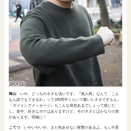
﨑山
いや、どっちのネタも浅いです。『無人島』なんて「こん
なん誰でもできるわ」って1時間半くらいで書いたネタですもん。
『ダイイングメッセージ』もこんな発想あるでしょって感じだ
し。途中、好きなボケはありますけど、今のネタとはかなりの差
があります。明確に！
こてつ
いやいやいや、まだ色あせない衝撃があるよ。もし今新