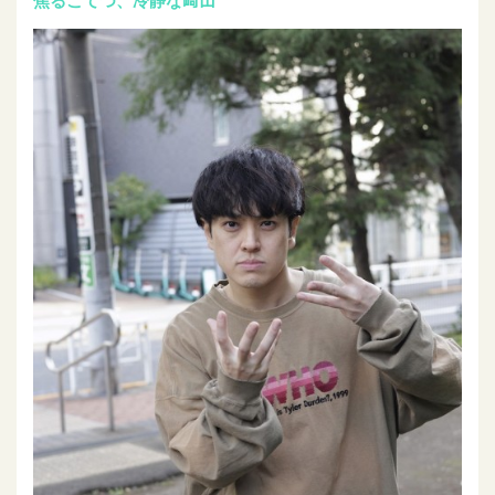
焦るこてつ、冷静な﨑山