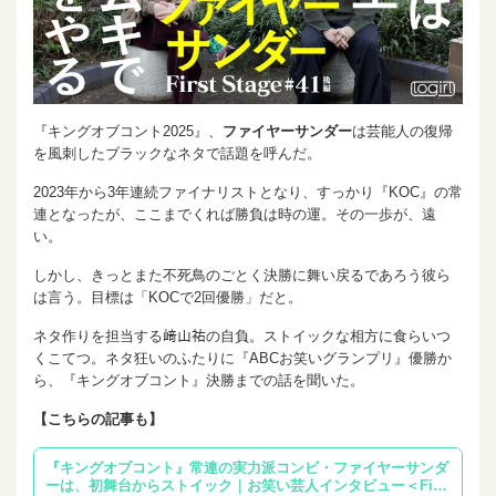
『キングオブコント2025』、
ファイヤーサンダー
は芸能人の復帰
を風刺したブラックなネタで話題を呼んだ。
2023年から3年連続ファイナリストとなり、すっかり『KOC』の常
連となったが、ここまでくれば勝負は時の運。その一歩が、遠
い。
しかし、きっとまた不死鳥のごとく決勝に舞い戻るであろう彼ら
は言う。目標は「KOCで2回優勝」だと。
ネタ作りを担当する﨑山祐の自負。ストイックな相方に食らいつ
くこてつ。ネタ狂いのふたりに『ABCお笑いグランプリ』優勝か
ら、『キングオブコント』決勝までの話を聞いた。
【こちらの記事も】