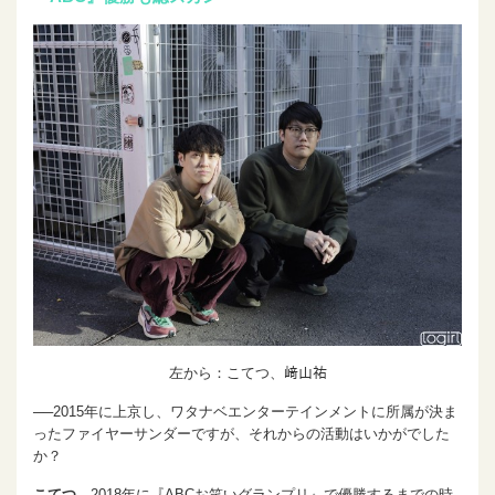
左から：こてつ、﨑山祐
──2015年に上京し、ワタナベエンターテインメントに所属が決ま
ったファイヤーサンダーですが、それからの活動はいかがでした
か？
こてつ
2018年に『ABCお笑いグランプリ』で優勝するまでの時