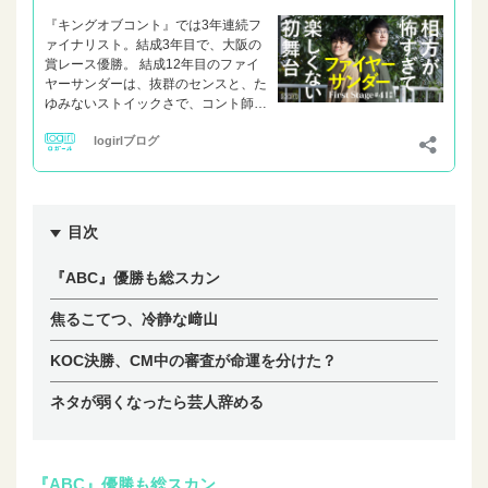
目次
『ABC』優勝も総スカン
焦るこてつ、冷静な﨑山
KOC
決勝、CM中の審査が命運を分けた？
ネタが弱くなったら芸人辞める
『ABC』優勝も総スカン