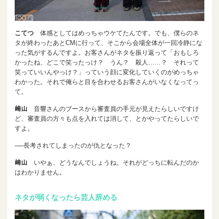
こてつ
体感としてはめっちゃウケてたんです。でも、僕らのネ
タが終わったあとCMに行って、そこから会場全体が一回冷静にな
った気がするんですよ。お客さんがネタを振り返って「おもしろ
かったね、どこで笑ったっけ？ うん？ 殺人……？ それって
笑っていいんやっけ？」っていう顔に変化していくのがめっちゃ
わかった。それで俺らと目を合わせるお客さんがいなくなってっ
て。
﨑山
音響さんのブースから審査員の手元が見えたらしいですけ
ど、審査員の方々も点を入れては消して、とかやってたらしいで
すよ。
──長考されてしまったのが仇となった？
﨑山
いやぁ、どうなんでしょうね。それがどっちに転んだのか
はわかりません。
ネタが弱くなったら芸人辞める