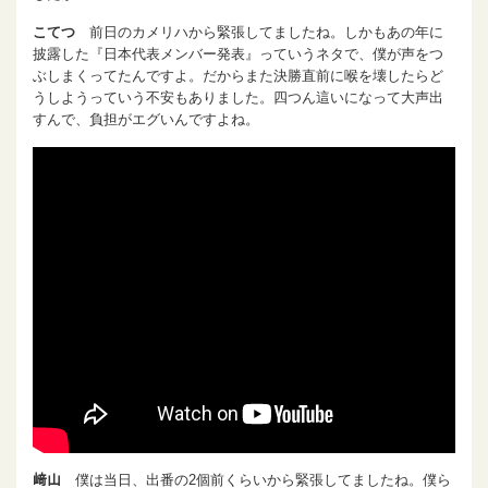
こてつ
前日のカメリハから緊張してましたね。しかもあの年に
披露した『日本代表メンバー発表』っていうネタで、僕が声をつ
ぶしまくってたんですよ。だからまた決勝直前に喉を壊したらど
うしようっていう不安もありました。四つん這いになって大声出
すんで、負担がエグいんですよね。
﨑山
僕は当日、出番の2個前くらいから緊張してましたね。僕ら