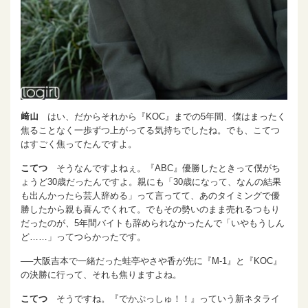
﨑山
はい、だからそれから『KOC』までの5年間、僕はまったく
焦ることなく一歩ずつ上がってる気持ちでしたね。でも、こてつ
はすごく焦ってたんですよ。
こてつ
そうなんですよねぇ。『ABC』優勝したときって僕がち
ょうど30歳だったんですよ。親にも「30歳になって、なんの結果
も出んかったら芸人辞める」って言ってて、あのタイミングで優
勝したから親も喜んでくれて。でもその勢いのまま売れるつもり
だったのが、5年間バイトも辞められなかったんで「いやもうしん
ど……」ってつらかったです。
──大阪吉本で一緒だった蛙亭やさや香が先に『M-1』と『KOC』
の決勝に行って、それも焦りますよね。
こてつ
そうですね。『でかぷっしゅ！！』っていう新ネタライ