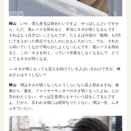
﨑山
いや、僕も本当は辞めたいですよ、やっぱしんどいですか
ら。ただ、賞レースを辞めると、本当にネタが弱くなるんです。
それはもう仕方ないことなんです。たとえば今回の『復帰』も3月
にでき上がった時点でもたしかにおもしろかった。でも、それか
ら叩いていくなかで明らかによくなったんです。賞レースを辞め
ると、この「ネタを叩く」っていう作業をしなくなるんで、どう
してもネタが弱くなる。
──ネタが弱くなっても芸人を続けている人はいるわけですが、﨑
山さんはそうしない？
﨑山
僕はネタが弱くなっちゃうくらいなら芸人辞めますね。後
輩から「最近、ファイヤーサンダーのネタ弱くなったよね」とか
言われたくない。やっぱ正直僕らもそういう話をしてるんです
よ。だから、言われる側には絶対なりたくない。僕は一生、ムキ
ムキでいたい。