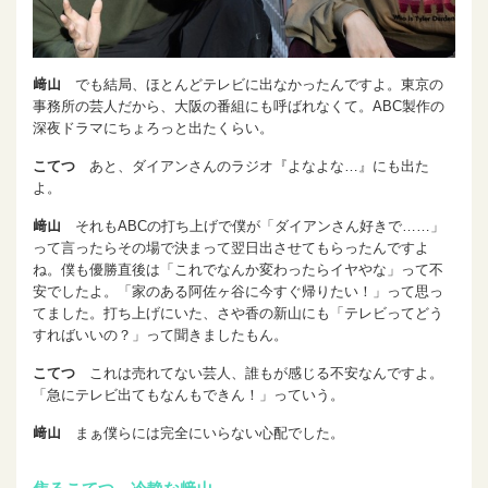
﨑山
でも結局、ほとんどテレビに出なかったんですよ。東京の
事務所の芸人だから、大阪の番組にも呼ばれなくて。ABC製作の
深夜ドラマにちょろっと出たくらい。
こてつ
あと、ダイアンさんのラジオ『よなよな…』にも出た
よ。
﨑山
それもABCの打ち上げで僕が「ダイアンさん好きで……」
って言ったらその場で決まって翌日出させてもらったんですよ
ね。僕も優勝直後は「これでなんか変わったらイヤやな」って不
安でしたよ。「家のある阿佐ヶ谷に今すぐ帰りたい！」って思っ
てました。打ち上げにいた、さや香の新山にも「テレビってどう
すればいいの？」って聞きましたもん。
こてつ
これは売れてない芸人、誰もが感じる不安なんですよ。
「急にテレビ出てもなんもできん！」っていう。
﨑山
まぁ僕らには完全にいらない心配でした。