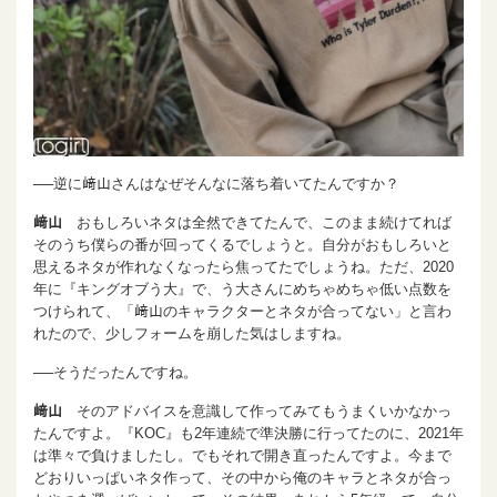
──逆に﨑山さんはなぜそんなに落ち着いてたんですか？
﨑山
おもしろいネタは全然できてたんで、このまま続けてれば
そのうち僕らの番が回ってくるでしょうと。自分がおもしろいと
思えるネタが作れなくなったら焦ってたでしょうね。ただ、2020
年に『キングオブう大』で、う大さんにめちゃめちゃ低い点数を
つけられて、「﨑山のキャラクターとネタが合ってない」と言わ
れたので、少しフォームを崩した気はしますね。
──そうだったんですね。
﨑山
そのアドバイスを意識して作ってみてもうまくいかなかっ
たんですよ。『KOC』も2年連続で準決勝に行ってたのに、2021年
は準々で負けましたし。でもそれで開き直ったんですよ。今まで
どおりいっぱいネタ作って、その中から俺のキャラとネタが合っ