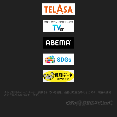
テレビ朝日のホームページに掲載されている情報、価格は取材当時のものです。現在の価格
表示と異なる場合があります。
JASRAC許諾 第6688647023Y41011号
JASRAC許諾 第6688647024Y41005号