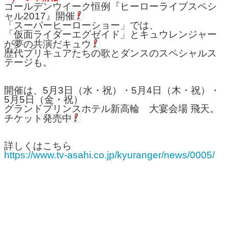
ゴールデンウイーク恒例『ヒーローライブスペシ
ャル2017』開催
「スーパーヒーローショー」では、
「仮面ライダーエグゼイド」とキュウレンジャー
が夢の共演だキュウ
歴代プリキュアたちの歌とダンスのスペシャルス
テージも。
開催は、5月3日（水・祝）・5月4日（木・祝）・
5月5日（金・祝）
グランドプリンスホテル新高輪 大宴会場 飛天。
チケット発売中
詳しくはこちら
https://www.tv-asahi.co.jp/kyuranger/news/0005/