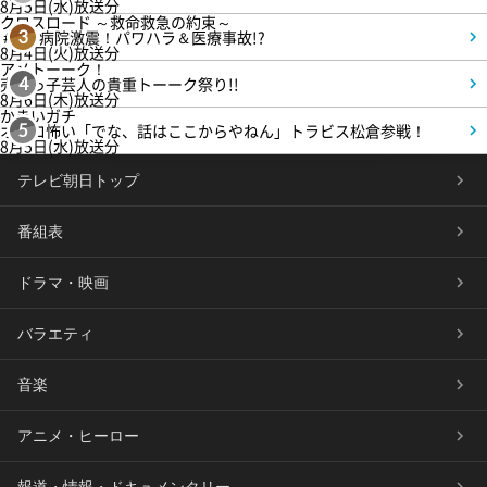
8月5日(水)放送分
クロスロード ～救命救急の約束～
＃5 病院激震！パワハラ＆医療事故!?
3
8月4日(火)放送分
アメトーーク！
売れっ子芸人の貴重トーーク祭り!!
4
8月6日(木)放送分
かまいガチ
オモロ怖い「でな、話はここからやねん」トラビス松倉参戦！
5
8月5日(水)放送分
テレビ朝日トップ
番組表
ドラマ・映画
バラエティ
音楽
アニメ・ヒーロー