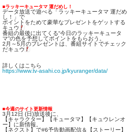
■ラッキーキュータマ 運だめし！
データ放送で遊べる「ラッキーキュータマ 運だめ
し！」で
ポイントをためて豪華なプレゼントをゲットする
キュウ
番組の最後に出てくる“今日のラッキーキュータ
マ”の色を予想してポイントをもらおう。
2月～5月のプレゼントは、番組サイトでチェック
だキュウ
詳しくはこちら
https://www.tv-asahi.co.jp/kyuranger/data/
■今週のサイト更新情報
3月12日 (日)放送後に、
【キャラクター】【キュータマ】【キュウレンオ
ー】に新情報。
【ネクスト】で#6予告動画配信＆【ストーリー】