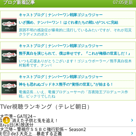
ブログ新着記事
07:05更新
キャストブログ｜ナンバーワン戦隊ゴジュウジャー
いざ掴め、ナンバーワン！ はぐれ者たちの戦いがついに完結
原因不明の感染症が爆発的に流行しているみたいですが、それが厄災
クラディスのボス・
キャストブログ｜ナンバーワン戦隊ゴジュウジャー
熊手真白を演じられて、僕は幸せです。『これが俺様の世直しだ！』
いつも応援ありがとうございます！ゴジュウポーラー／熊手真白役木
村魁希です。ナンバ
キャストブログ｜ナンバーワン戦隊ゴジュウジャー
神をも恐れぬゴッドネス熊手の“覚悟の世直し”が始まる！
竜儀店長…いえ、竜儀プロデューサーの「百夜陸王プロデュース作
戦」ビックリでしたね
TVer視聴ランキング（テレビ朝日）
大空港～GATE24～
第3話 消えた子供と兎を追え！
1
8月6日(木)放送分
大追跡～警視庁ＳＳＢＣ強行犯係～ Season2
Episode3 大炎上…暴走する正義
2