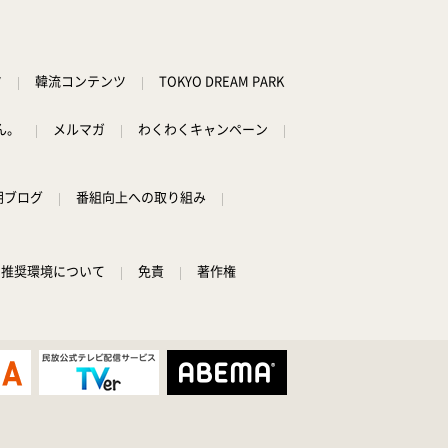
あざとくて何が悪いの? 令和
最新!男女の出会いの場「相席
ツ
韓流コンテンツ
TOKYO DREAM PARK
ラウンジ」に潜入調査!
ん。
メルマガ
わくわくキャンペーン
1:50
深夜
朝ブログ
番組向上への取り組み
テレ朝サマフェスナビ
1:52
深夜
推奨環境について
免責
著作権
全力坂
1:57
深夜
FRUITS ZIPPERのNEW
KAWAIIってしてよ?