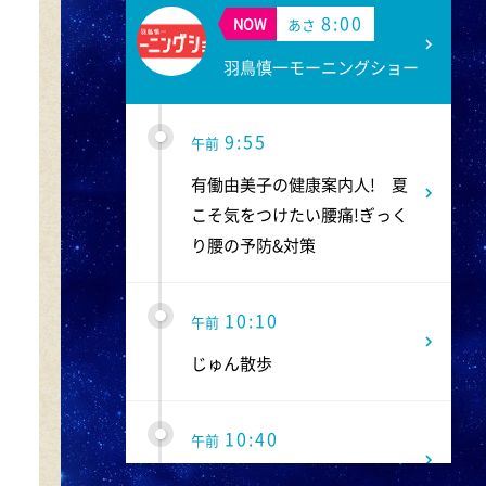
8:00
NOW
あさ
羽鳥慎一モーニングショー
9:55
午前
有働由美子の健康案内人! 夏
こそ気をつけたい腰痛!ぎっく
り腰の予防&対策
10:10
午前
じゅん散歩
10:40
午前
大下容子ワイド!スクランブル