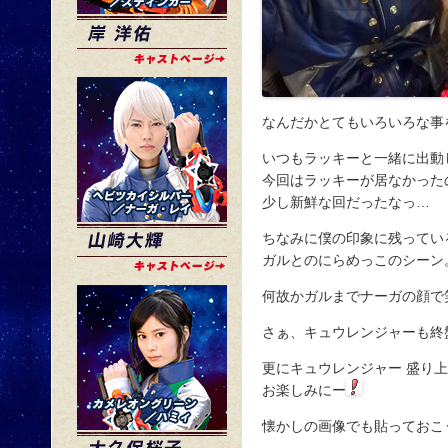
なんだかとてもいろいろな事
いつもラッキーと一緒に出動
今回はラッキーが居なかった
少し新鮮な回だったなっ…
ちなみに僕の印象に残ってい
ガルとのにらめっこのシーン
何故かガルまでナーガの顔で
さぁ、キュウレンジャーも終
更にキュウレンジャー 盛り
お楽しみにー
懐かしの画像でも貼っておこ