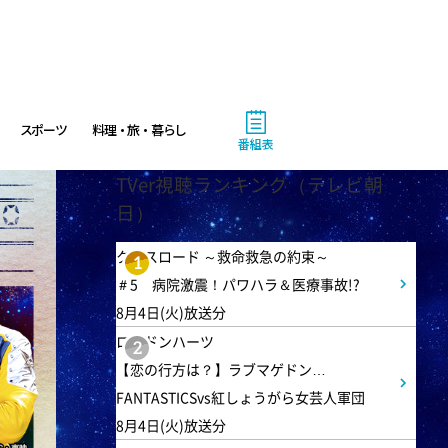
スポーツ
料理・旅・暮らし
番組表
TVer視聴ランキング（テレビ朝
日）
クロスロード ～救命救急の約束～
1
＃5 病院激震！パワハラ＆医療事故!?
8月4日(火)放送分
ロンドンハーツ
2
【恋の行方は？】ラブマゲドン…
FANTASTICSvs紅しょうがら女芸人軍団
8月4日(火)放送分