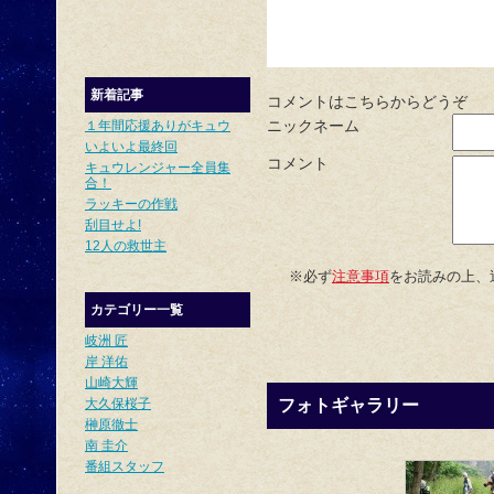
新着記事
コメントはこちらからどうぞ
ニックネーム
１年間応援ありがキュウ
いよいよ最終回
コメント
キュウレンジャー全員集
合！
ラッキーの作戦
刮目せよ!
12人の救世主
※必ず
注意事項
をお読みの上、
カテゴリー一覧
岐洲 匠
岸 洋佑
山崎大輝
大久保桜子
フォトギャラリー
榊原徹士
南 圭介
番組スタッフ