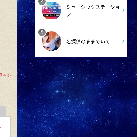
4
ミュージックステーショ
7:00
ン
よる
相葉ヒロミのお困りですカ
5
ー? 2時間SP
名探偵のままでいて
9:00
よる
大空港～GATE24～ #3
見る≫
9:54
よる
報道ステーション
11:10
よる
に
熱闘甲子園 涙は、強さにな