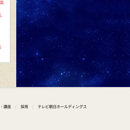
の世
る。
！
11:40
よる
And One
パ
11:45
よる
アメトーーク! CLUB配信で見
られる懐かし回&傑作回
0:45
深夜
学・講座
採用
テレビ朝日ホールディングス
見取り図じゃん
1:15
深夜