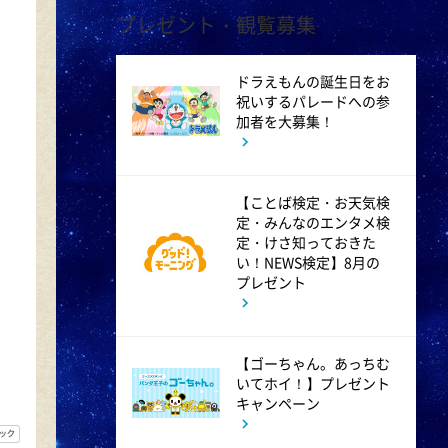
プレゼント・観覧募集
1:00
午後
ドラえもんの誕生日をお
祝いするパレードへの参
徹子の部屋 高橋文哉
加者を大募集！
1:30
午後
【ことば検定・お天気検
DAIGOも台所 ～きょうの献
定・みんなのエンタメ検
立 何にする?～ 今日はハム
定・けさ知っておきた
い！NEWS検定】8月の
の日!ごちそうに変身
プレゼント
1:45
午後
【ゴーちゃん。あっちむ
ANNニュース
いてホイ！】プレゼント
キャンペーン