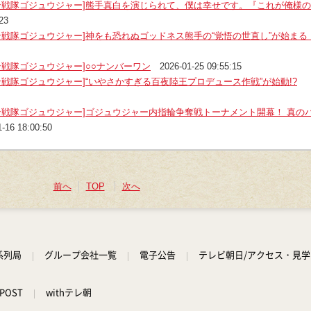
ン戦隊ゴジュウジャー]熊手真白を演じられて、僕は幸せです。『これが俺様
23
ン戦隊ゴジュウジャー]神をも恐れぬゴッドネス熊手の“覚悟の世直し”が始まる
戦隊ゴジュウジャー]○○ナンバーワン
2026-01-25 09:55:15
戦隊ゴジュウジャー]“いやさかすぎる百夜陸王プロデュース作戦”が始動!?
ン戦隊ゴジュウジャー]ゴジュウジャー内指輪争奪戦トーナメント開幕！ 真の
1-16 18:00:50
前へ
TOP
次へ
系列局
グループ会社一覧
電子公告
テレビ朝日/アクセス・見
POST
withテレ朝