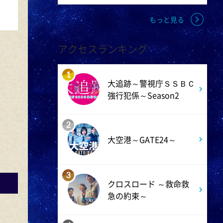
1:55
午後
大空港～GATE24～ #2
もっと見る
アクセスランキング
2:53
午後
科捜研の女11 #10
1
大追跡～警視庁ＳＳＢＣ
強行犯係～Season2
3:50
午後
2
相棒20 #5
大空港～GATE24～
4:48
午後
3
スーパーJチャンネル 井澤健
クロスロード ～救命救
急の約束～
太朗と森山みなみが<ニュース
のハテナ>を深掘り