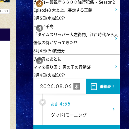
大追跡～警視庁ＳＳＢＣ強行犯係～ Season2
3
Episode3 大炎上…暴走する正義
8月5日(水)放送分
テレビ千鳥
4
「タイムスリッパー大左衛門」江戸時代から大
悟似の侍がやってきた!?
8月4日(火)放送分
夫が寝たあとに
5
4:00
あさ
ママを振り回す 男の子の行動SP
8月4日(火)放送分
おはよう!時代劇 暴れん坊将
軍9 #18
2026.08.06
木
番組表
4:55
あさ
グッド!モーニング