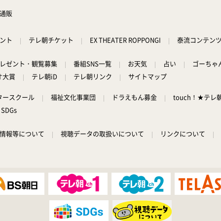
通販
ント
テレ朝チケット
EX THEATER ROPPONGI
泰流コンテン
レゼント・観覧募集
番組SNS一覧
お天気
占い
ゴーちゃ
オ大賞
テレ朝iD
テレ朝リンク
サイトマップ
タースクール
福祉文化事業団
ドラえもん募金
touch！★テレ
SDGs
情報等について
視聴データの取扱いについて
リンクについて