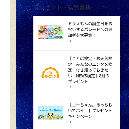
プレゼント・観覧募集
じゅん散歩
ドラえもんの誕生日をお
10:40
午前
祝いするパレードへの参
加者を大募集！
大下容子ワイド!スクランブル
1:00
【ことば検定・お天気検
午後
定・みんなのエンタメ検
徹子の部屋 追悼・寿美花代さ
定・けさ知っておきた
い！NEWS検定】8月の
ん
プレゼント
1:30
午後
【ゴーちゃん。あっちむ
DAIGOも台所 ～きょうの献
いてホイ！】プレゼント
キャンペーン
立 何にする?～ 簡単!コーヒ
ーパンナコッタ