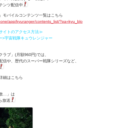
テンツ配信中
」モバイルコンテンツ一覧はこちら
phone/app/kyuranger/contents_list/?pa=kyu_blo
サイトのアクセス方法≫
ー>宇宙戦隊キュウレンジャー
ラブ」(月額960円)では、
配信や、歴代のスーパー戦隊シリーズなど、
詳細はこちら
解散…」は
から放送