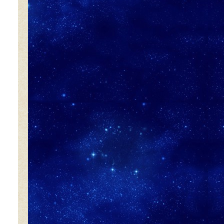
9:54
よる
報道ステーション
11:10
よる
熱闘甲子園 涙は、強さにな
る。
11:40
よる
気づきの扉
11:45
よる
名探偵のままでいて #4