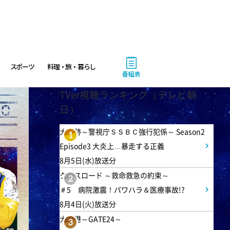
スポーツ
料理・旅・暮らし
番組表
TVer視聴ランキング（テレビ朝
日）
大追跡～警視庁ＳＳＢＣ強行犯係～ Season2
1
Episode3 大炎上…暴走する正義
8月5日(水)放送分
クロスロード ～救命救急の約束～
2
＃5 病院激震！パワハラ＆医療事故!?
8月4日(火)放送分
大空港～GATE24～
3