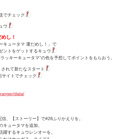
送でチェック
ュウ
だめし！
ーキュータマ 運だめし！」で
ゼントをゲットするキュウ
のラッキーキュータマ”の色を予想してポイントをもらおう。
トされて新たなスタート
組サイトでチェック
uranger/data/
配信、【ストーリー】で#28ふりかえりを。
のキュータマを追加。
活躍するキュウレンオーを。
これはナーガ？」クイズを。