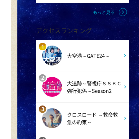
もっと見る
1:45
午後
アクセスランキング
ANNニュース
1
1:50
午後
大空港～GATE24～
TOKYO EVERYONE
2
大追跡～警視庁ＳＳＢＣ
1:55
午後
強行犯係～Season2
午後もじゅん散歩
3
クロスロード ～救命救
2:53
午後
急の約束～
科捜研の女12 #3