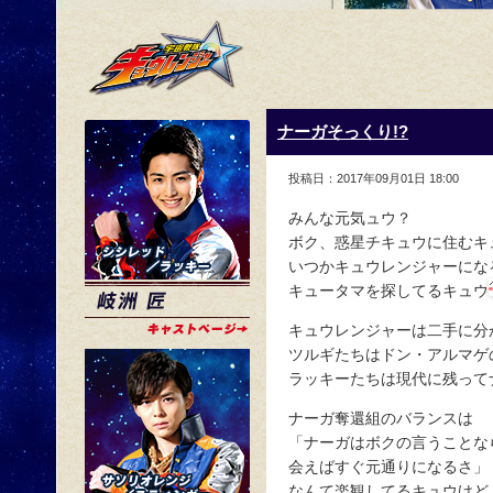
ナーガそっくり!?
投稿日：2017年09月01日 18:00
みんな元気ュウ？
ボク、惑星チキュウに住むキ
いつかキュウレンジャーにな
キュータマを探してるキュウ
キュウレンジャーは二手に分
ツルギたちはドン・アルマゲ
ラッキーたちは現代に残って
ナーガ奪還組のバランスは
「ナーガはボクの言うことな
会えばすぐ元通りになるさ」
なんて楽観してるキュウけど