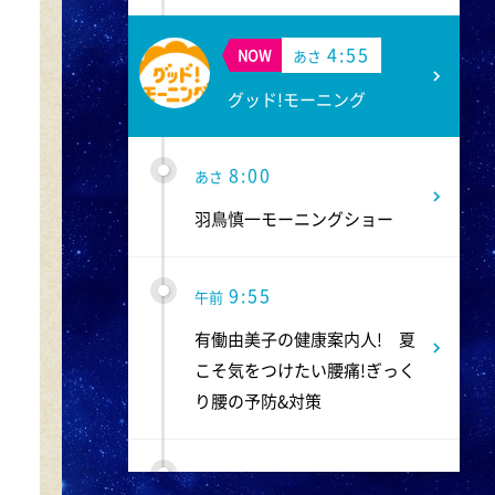
4:55
NOW
あさ
グッド!モーニング
8:00
あさ
羽鳥慎一モーニングショー
9:55
午前
有働由美子の健康案内人! 夏
こそ気をつけたい腰痛!ぎっく
り腰の予防&対策
10:10
午前