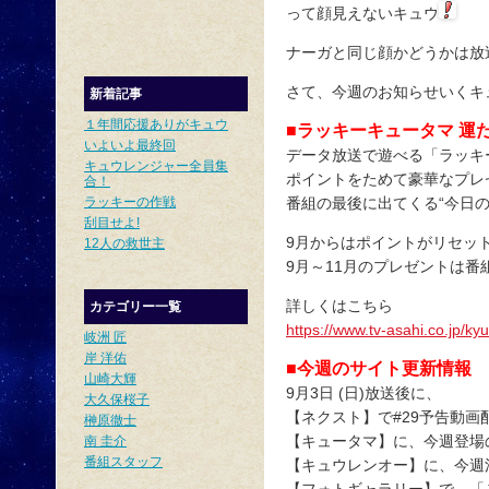
って顔見えないキュウ
ナーガと同じ顔かどうかは放
さて、今週のお知らせいくキ
新着記事
１年間応援ありがキュウ
■ラッキーキュータマ 運
いよいよ最終回
データ放送で遊べる「ラッキ
キュウレンジャー全員集
ポイントをためて豪華なプレ
合！
ラッキーの作戦
番組の最後に出てくる“今日
刮目せよ!
9月からはポイントがリセッ
12人の救世主
9月～11月のプレゼントは番
詳しくはこちら
カテゴリー一覧
https://www.tv-asahi.co.jp/ky
岐洲 匠
岸 洋佑
■今週のサイト更新情報
山崎大輝
9月3日 (日)放送後に、
大久保桜子
【ネクスト】で#29予告動画
榊原徹士
【キュータマ】に、今週登場
南 圭介
番組スタッフ
【キュウレンオー】に、今週
【フォトギャラリー】で、「