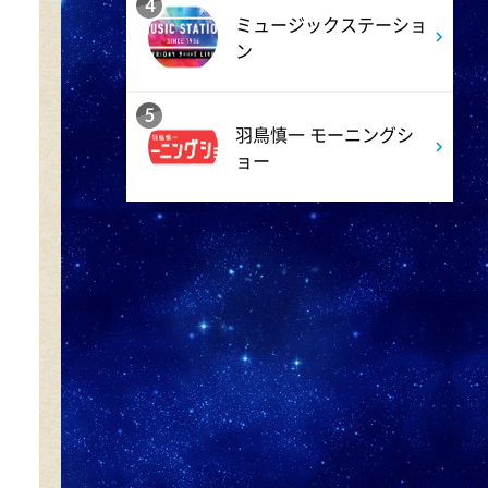
4
ミュージックステーショ
3:50
ン
午後
相棒16 #11
5
羽鳥慎一 モーニングシ
ョー
4:48
午後
スーパーJチャンネル 井澤健
太朗と森山みなみが<ニュース
のハテナ>を深掘り
6:50
よる
ザワつく!路線バスで寄り道の
旅 【“東京&横浜"2大都市の地
下街グルメを巡る!】