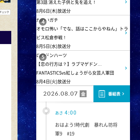
第3話 消えた子供と兎を追え！
8月6日(木)放送分
かまいガチ
4
オモロ怖い「でな、話はここからやねん」トラ
ビス松倉参戦！
8月5日(水)放送分
ロンドンハーツ
5
【恋の行方は？】ラブマゲドン…
FANTASTICSvs紅しょうがら女芸人軍団
8月4日(火)放送分
2026.08.07
金
番組表
4:00
あさ
おはよう!時代劇 暴れん坊将
軍9 #19