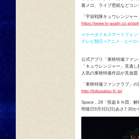
着メロ、ライブ壁紙などコン
「宇宙戦隊キュウレンジャー
https://www.tv-asahi.co.jp/s
≪ケータイ＆スマートフォン
テレビ朝日 >アニメ・ヒーロ
公式アプリ「東映特撮ファンク
「キュウレンジャー」見逃し
人気の東映特撮作品が見放題
「東映特撮ファンクラブ」の
http://tokusatsu-fc.jp/
Space．28「怪盗ＢＮ団、
明後日9月3日(日)あさ7:30