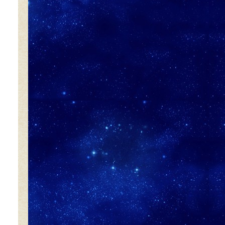
8:00
よる
マツコ&有吉 かりそめ天国
M-1王者たくろうの滋賀の魅力
プレゼンツアー
8:54
よる
私の幸福時間
9:00
よる
ミュージックステーション
10周年あいみょん、TMR、
HY…名曲が続々!初登場ATEEZ