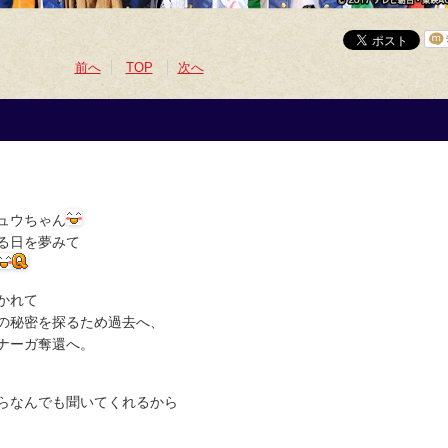
前へ
TOP
次へ
ュウちゃん
る日を夢みて
かれて
の秘密を探るため過去へ、
ナーガ奪還へ。
らなんでも聞いてくれるから
…