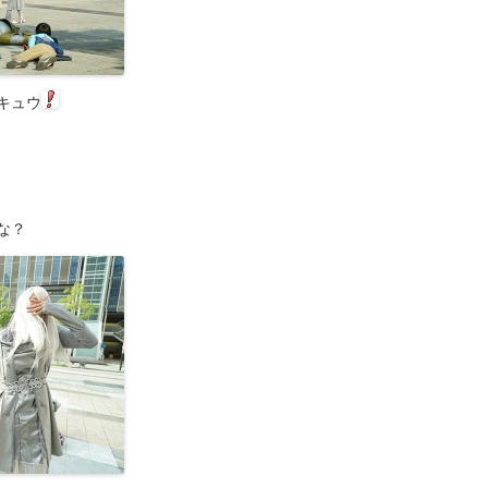
キュウ
な？