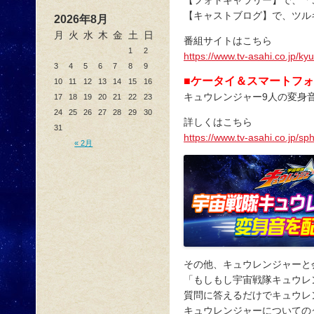
【キャストブログ】で、ツル
2026年8月
月
火
水
木
金
土
日
番組サイトはこちら
1
2
https://www.tv-asahi.co.jp/ky
3
4
5
6
7
8
9
■ケータイ＆スマートフ
10
11
12
13
14
15
16
キュウレンジャー9人の変身
17
18
19
20
21
22
23
24
25
26
27
28
29
30
詳しくはこちら
31
https://www.tv-asahi.co.jp/s
« 2月
その他、キュウレンジャーと
「もしもし宇宙戦隊キュウレ
質問に答えるだけでキュウレ
キュウレンジャーについての