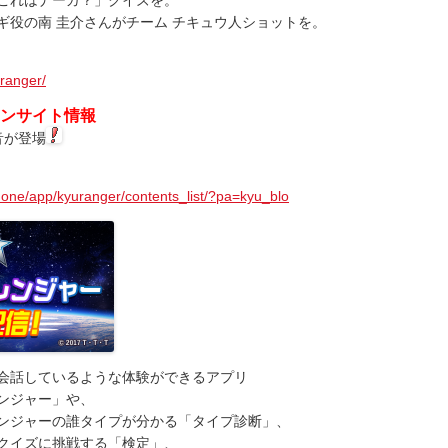
ギ役の南 圭介さんがチーム チキュウ人ショットを。
uranger/
ォンサイト情報
音が登場
phone/app/kyuranger/contents_list/?pa=kyu_blo
会話しているような体験ができるアプリ
ンジャー」や、
ンジャーの誰タイプが分かる「タイプ診断」、
クイズに挑戦する「検定」、