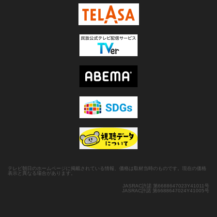
テレビ朝日のホームページに掲載されている情報、価格は取材当時のものです。現在の価格
表示と異なる場合があります。
JASRAC許諾 第6688647023Y41011号
JASRAC許諾 第6688647024Y41005号