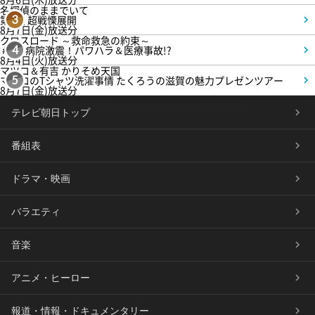
名探偵のままでいて
第4話 超戦慄展開
3
8月7日(金)放送分
クロスロード ～救命救急の約束～
＃5 病院激震！パワハラ＆医療事故!?
4
8月4日(火)放送分
マツコ＆有吉 かりそめ天国
マツコのTシャツ洗濯事情 たくろうの滋賀の魅力プレゼンツアー
5
8月7日(金)放送分
テレビ朝日トップ
番組表
ドラマ・映画
バラエティ
音楽
アニメ・ヒーロー
報道・情報・ドキュメンタリー