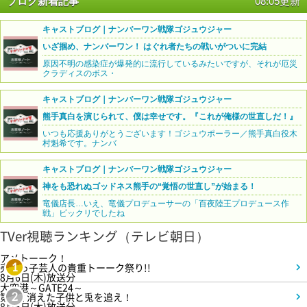
ブログ新着記事
08:05更新
キャストブログ｜ナンバーワン戦隊ゴジュウジャー
いざ掴め、ナンバーワン！ はぐれ者たちの戦いがついに完結
原因不明の感染症が爆発的に流行しているみたいですが、それが厄災
クラディスのボス・
キャストブログ｜ナンバーワン戦隊ゴジュウジャー
熊手真白を演じられて、僕は幸せです。『これが俺様の世直しだ！』
いつも応援ありがとうございます！ゴジュウポーラー／熊手真白役木
村魁希です。ナンバ
キャストブログ｜ナンバーワン戦隊ゴジュウジャー
神をも恐れぬゴッドネス熊手の“覚悟の世直し”が始まる！
竜儀店長…いえ、竜儀プロデューサーの「百夜陸王プロデュース作
戦」ビックリでしたね
TVer視聴ランキング（テレビ朝日）
アメトーーク！
売れっ子芸人の貴重トーーク祭り!!
1
8月6日(木)放送分
大空港～GATE24～
第3話 消えた子供と兎を追え！
2
8月6日(木)放送分