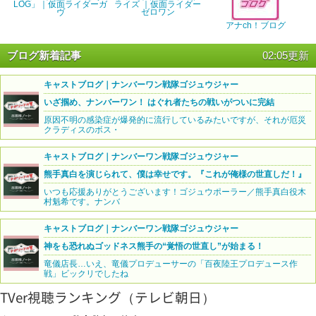
LOG」｜仮面ライダーガ
ライズ ｜仮面ライダー
ヴ
ゼロワン
アナch！ブログ
ブログ新着記事
02:05更新
キャストブログ｜ナンバーワン戦隊ゴジュウジャー
いざ掴め、ナンバーワン！ はぐれ者たちの戦いがついに完結
原因不明の感染症が爆発的に流行しているみたいですが、それが厄災
クラディスのボス・
キャストブログ｜ナンバーワン戦隊ゴジュウジャー
熊手真白を演じられて、僕は幸せです。『これが俺様の世直しだ！』
いつも応援ありがとうございます！ゴジュウポーラー／熊手真白役木
村魁希です。ナンバ
キャストブログ｜ナンバーワン戦隊ゴジュウジャー
神をも恐れぬゴッドネス熊手の“覚悟の世直し”が始まる！
竜儀店長…いえ、竜儀プロデューサーの「百夜陸王プロデュース作
戦」ビックリでしたね
TVer視聴ランキング（テレビ朝日）