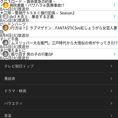
クロスロード ～救命救急の約束～
＃5 病院激震！パワハラ＆医療事故!?
1
8月4日(火)放送分
大追跡～警視庁ＳＳＢＣ強行犯係～ Season2
Episode3 大炎上…暴走する正義
2
8月5日(水)放送分
ロンドンハーツ
【恋の行方は？】ラブマゲドン…FANTASTICSvs紅しょうがら女芸人軍
3
団
8月4日(火)放送分
テレビ千鳥
「タイムスリッパー大左衛門」江戸時代から大悟似の侍がやってきた!?
4
8月4日(火)放送分
夫が寝たあとに
ママを振り回す 男の子の行動SP
5
8月4日(火)放送分
テレビ朝日トップ
番組表
ドラマ・映画
バラエティ
音楽