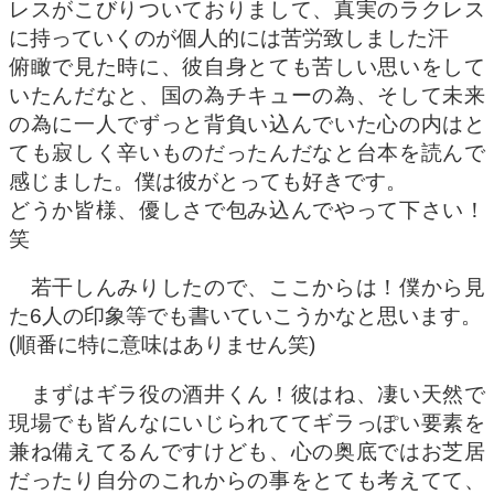
レスがこびりついておりまして、真実のラクレス
に持っていくのが個人的には苦労致しました汗
俯瞰で見た時に、彼自身とても苦しい思いをして
いたんだなと、国の為チキューの為、そして未来
の為に一人でずっと背負い込んでいた心の内はと
ても寂しく辛いものだったんだなと台本を読んで
感じました。僕は彼がとっても好きです。
どうか皆様、優しさで包み込んでやって下さい！
笑
若干しんみりしたので、ここからは！僕から見
た6人の印象等でも書いていこうかなと思います。
(順番に特に意味はありません笑)
まずはギラ役の酒井くん！彼はね、凄い天然で
現場でも皆んなにいじられててギラっぽい要素を
兼ね備えてるんですけども、心の奥底ではお芝居
だったり自分のこれからの事をとても考えてて、