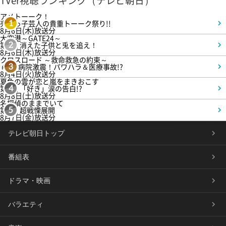
TVer視聴ランキング（テレビ朝日）
アメトーーク！
売れっ子芸人の貴重トーーク祭り!!
1
8月6日(木)放送分
大空港～GATE24～
第3話 消えた子供と兎を追え！
2
8月6日(木)放送分
クロスロード ～救命救急の約束～
＃5 病院激震！パワハラ＆医療事故!?
3
8月4日(火)放送分
夏色の雲が恋と嵐をまきおこす
第5話 「好き」涙の告白!?
4
8月8日(土)放送分
名探偵のままでいて
第4話 超戦慄展開
5
8月7日(金)放送分
テレビ朝日トップ
番組表
ドラマ・映画
バラエティ