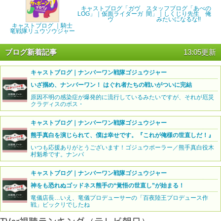
キャストブログ「ガヴ
スタッフブログ「あべの
LOG」｜仮面ライダーガ
間」｜しくじり先生 俺
ヴ
みたいになるな!!
キャストブログ ｜騎士
竜戦隊リュウソウジャー
ブログ新着記事
13:05更新
キャストブログ｜ナンバーワン戦隊ゴジュウジャー
いざ掴め、ナンバーワン！ はぐれ者たちの戦いがついに完結
原因不明の感染症が爆発的に流行しているみたいですが、それが厄災
クラディスのボス・
キャストブログ｜ナンバーワン戦隊ゴジュウジャー
熊手真白を演じられて、僕は幸せです。『これが俺様の世直しだ！』
いつも応援ありがとうございます！ゴジュウポーラー／熊手真白役木
村魁希です。ナンバ
キャストブログ｜ナンバーワン戦隊ゴジュウジャー
神をも恐れぬゴッドネス熊手の“覚悟の世直し”が始まる！
竜儀店長…いえ、竜儀プロデューサーの「百夜陸王プロデュース作
戦」ビックリでしたね