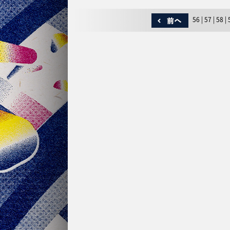
56
|
57
|
58
|