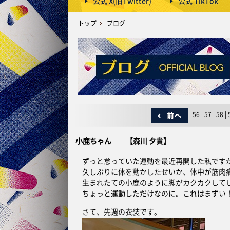
公式 X(旧Twitter)
公式 TikTok
トップ
ブログ
56
|
57
|
58
|
小鹿ちゃん 【森川 夕貴】
ずっと怠っていた運動を最近再開した私です
久しぶりに体を動かしたせいか、体中が筋肉
生まれたての小鹿のように脚がカクカクして
ちょっと運動しただけなのに。これはまずい
さて、先週の衣装です。