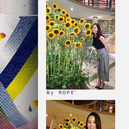
Ｂｙ ＲＯＰＥ’