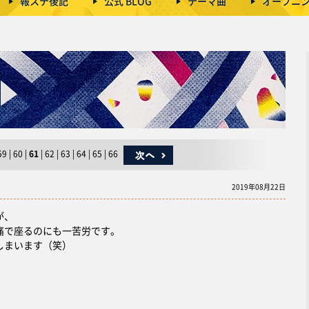
報ステ後記
公式 BLOG
テーマ曲
オープニ
59
|
60
|
61
|
62
|
63
|
64
|
65
|
66
2019年08月22日
が、
痛で座るのにも一苦労です。
しまいます（笑）
！