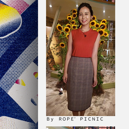
Ｂｙ ＲＯＰＥ’ ＰＩＣＮＩＣ