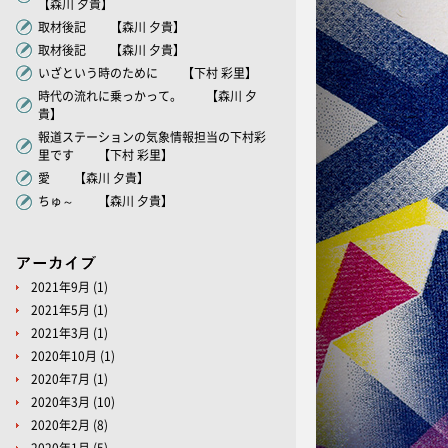
【森川 夕貴】
取材後記 【森川 夕貴】
取材後記 【森川 夕貴】
いざという時のために 【下村 彩里】
時代の流れに乗っかって。 【森川 夕
貴】
報道ステーションの気象情報担当の下村彩
里です 【下村 彩里】
愛 【森川 夕貴】
ちゅ～ 【森川 夕貴】
2021年9月
(1)
2021年5月
(1)
2021年3月
(1)
2020年10月
(1)
2020年7月
(1)
2020年3月
(10)
2020年2月
(8)