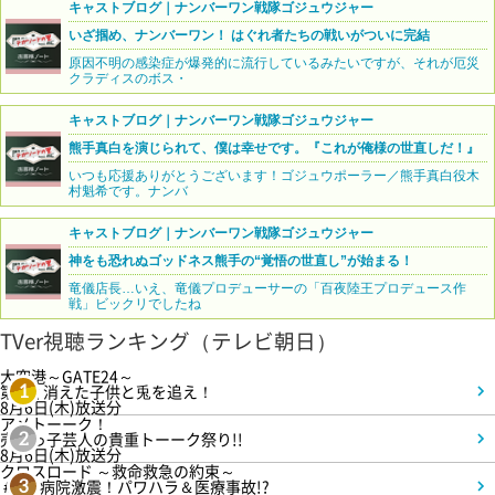
キャストブログ｜ナンバーワン戦隊ゴジュウジャー
いざ掴め、ナンバーワン！ はぐれ者たちの戦いがついに完結
原因不明の感染症が爆発的に流行しているみたいですが、それが厄災
クラディスのボス・
キャストブログ｜ナンバーワン戦隊ゴジュウジャー
熊手真白を演じられて、僕は幸せです。『これが俺様の世直しだ！』
いつも応援ありがとうございます！ゴジュウポーラー／熊手真白役木
村魁希です。ナンバ
キャストブログ｜ナンバーワン戦隊ゴジュウジャー
神をも恐れぬゴッドネス熊手の“覚悟の世直し”が始まる！
竜儀店長…いえ、竜儀プロデューサーの「百夜陸王プロデュース作
戦」ビックリでしたね
TVer視聴ランキング（テレビ朝日）
大空港～GATE24～
第3話 消えた子供と兎を追え！
1
8月6日(木)放送分
アメトーーク！
売れっ子芸人の貴重トーーク祭り!!
2
8月6日(木)放送分
クロスロード ～救命救急の約束～
＃5 病院激震！パワハラ＆医療事故!?
3