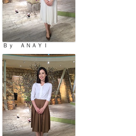
Ｂｙ ＡＮＡＹＩ