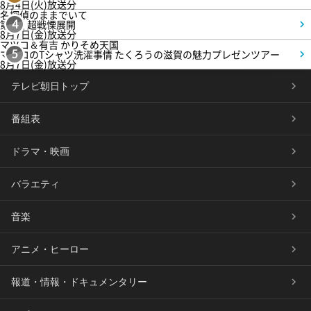
8月4日(火)放送分
名探偵のままでいて
第4話 超戦慄展開
4
8月7日(金)放送分
マツコ＆有吉 かりそめ天国
マツコのTシャツ洗濯事情 たくろうの滋賀の魅力プレゼンツアー
5
8月7日(金)放送分
テレビ朝日トップ
番組表
ドラマ・映画
バラエティ
音楽
アニメ・ヒーロー
報道・情報・ドキュメンタリー