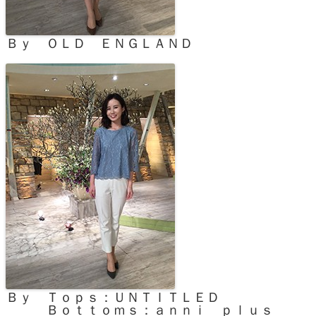
Ｂｙ ＯＬＤ ＥＮＧＬＡＮＤ
Ｂｙ Ｔｏｐｓ：ＵＮＴＩＴＬＥＤ
Ｂｏｔｔｏｍｓ：ａｎｎｉ ｐｌｕｓ