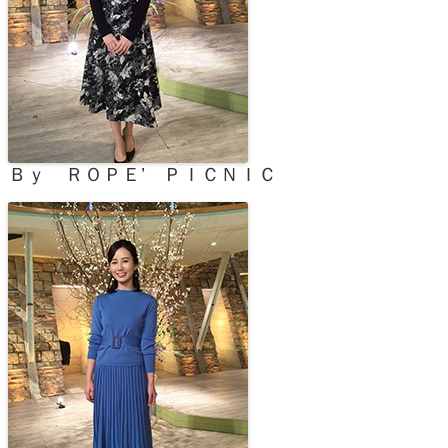
Ｂｙ ＲＯＰＥ’ ＰＩＣＮＩＣ