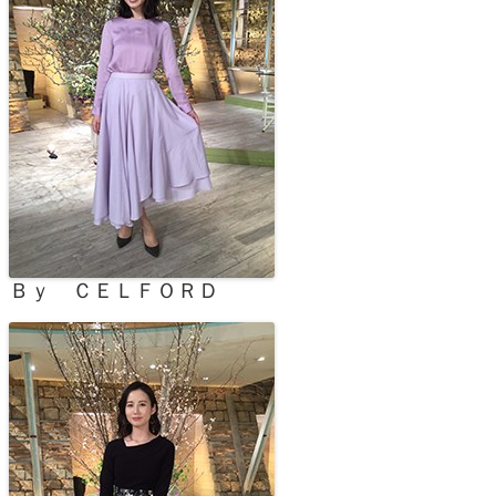
Ｂｙ ＣＥＬＦＯＲＤ