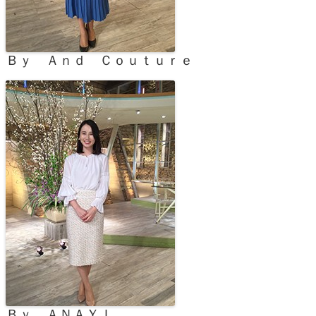
Ｂｙ Ａｎｄ Ｃｏｕｔｕｒｅ
Ｂｙ ＡＮＡＹＩ