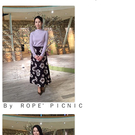
Ｂｙ ＲＯＰＥ’ ＰＩＣＮＩＣ