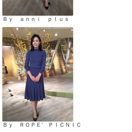
Ｂｙ ａｎｎｉ ｐｌｕｓ
Ｂｙ ＲＯＰＥ’ ＰＩＣＮＩＣ