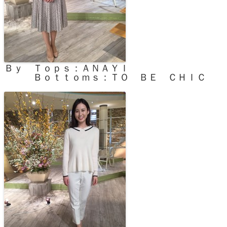
Ｂｙ Ｔｏｐｓ：ＡＮＡＹＩ
Ｂｏｔｔｏｍｓ：ＴＯ ＢＥ ＣＨＩＣ