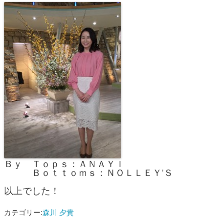
Ｂｙ Ｔｏｐｓ：ＡＮＡＹＩ
Ｂｏｔｔｏｍｓ：ＮＯＬＬＥＹ’Ｓ
以上でした！
カテゴリー:
森川 夕貴