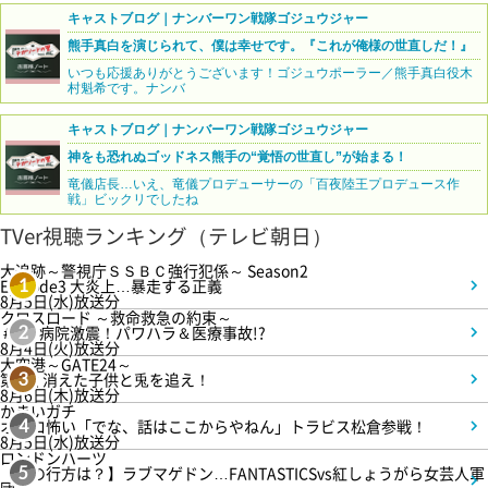
キャストブログ｜ナンバーワン戦隊ゴジュウジャー
熊手真白を演じられて、僕は幸せです。『これが俺様の世直しだ！』
いつも応援ありがとうございます！ゴジュウポーラー／熊手真白役木
村魁希です。ナンバ
キャストブログ｜ナンバーワン戦隊ゴジュウジャー
神をも恐れぬゴッドネス熊手の“覚悟の世直し”が始まる！
竜儀店長…いえ、竜儀プロデューサーの「百夜陸王プロデュース作
戦」ビックリでしたね
TVer視聴ランキング（テレビ朝日）
大追跡～警視庁ＳＳＢＣ強行犯係～ Season2
Episode3 大炎上…暴走する正義
1
8月5日(水)放送分
クロスロード ～救命救急の約束～
＃5 病院激震！パワハラ＆医療事故!?
2
8月4日(火)放送分
大空港～GATE24～
第3話 消えた子供と兎を追え！
3
8月6日(木)放送分
かまいガチ
オモロ怖い「でな、話はここからやねん」トラビス松倉参戦！
4
8月5日(水)放送分
ロンドンハーツ
【恋の行方は？】ラブマゲドン…FANTASTICSvs紅しょうがら女芸人軍
5