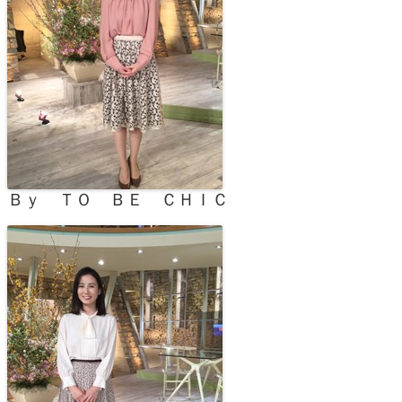
Ｂｙ ＴＯ ＢＥ ＣＨＩＣ