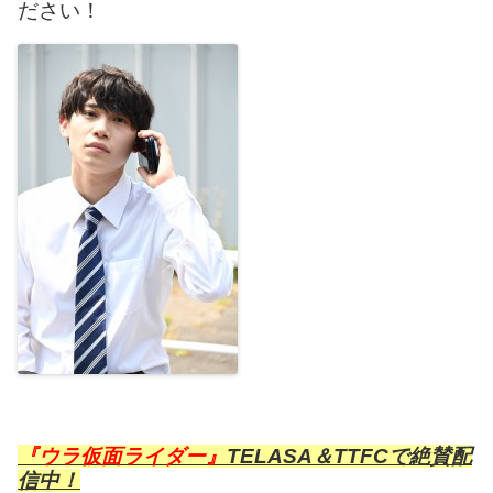
ださい！
『ウラ仮面ライダー』
TELASA＆TTFCで絶賛配
信中！