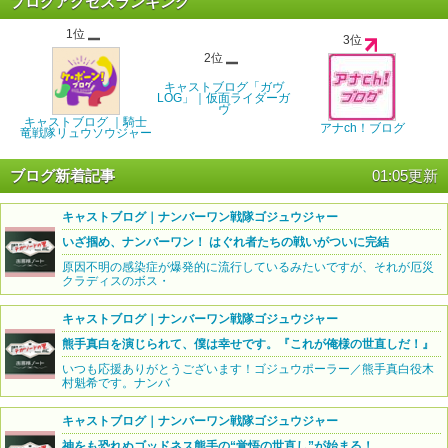
ブログアクセスランキング
1位
3位
2位
キャストブログ「ガヴ
LOG」｜仮面ライダーガ
ヴ
キャストブログ ｜騎士
アナch！ブログ
竜戦隊リュウソウジャー
ブログ新着記事
01:05更新
キャストブログ｜ナンバーワン戦隊ゴジュウジャー
いざ掴め、ナンバーワン！ はぐれ者たちの戦いがついに完結
原因不明の感染症が爆発的に流行しているみたいですが、それが厄災
クラディスのボス・
キャストブログ｜ナンバーワン戦隊ゴジュウジャー
熊手真白を演じられて、僕は幸せです。『これが俺様の世直しだ！』
いつも応援ありがとうございます！ゴジュウポーラー／熊手真白役木
村魁希です。ナンバ
キャストブログ｜ナンバーワン戦隊ゴジュウジャー
神をも恐れぬゴッドネス熊手の“覚悟の世直し”が始まる！