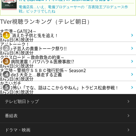
竜儀店長…いえ、竜儀プロデューサーの「百夜陸王プロデュース作
戦」ビックリでしたね
TVer視聴ランキング（テレビ朝日）
大空港～GATE24～
第3話 消えた子供と兎を追え！
1
8月6日(木)放送分
アメトーーク！
売れっ子芸人の貴重トーーク祭り!!
2
8月6日(木)放送分
クロスロード ～救命救急の約束～
＃5 病院激震！パワハラ＆医療事故!?
3
8月4日(火)放送分
大追跡～警視庁ＳＳＢＣ強行犯係～ Season2
Episode3 大炎上…暴走する正義
4
8月5日(水)放送分
かまいガチ
オモロ怖い「でな、話はここからやねん」トラビス松倉参戦！
5
8月5日(水)放送分
テレビ朝日トップ
番組表
ドラマ・映画