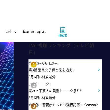
2:53
午後
科捜研の女12 #3
スポーツ
料理・旅・暮らし
番組表
3:50
午後
TVer視聴ランキング（テレビ朝
日）
相棒16 #11
大空港～GATE24～
1
4:48
第3話 消えた子供と兎を追え！
午後
8月6日(木)放送分
スーパーJチャンネル 井澤健
アメトーーク！
2
太朗と森山みなみが<ニュース
売れっ子芸人の貴重トーーク祭り!!
のハテナ>を深掘り
8月6日(木)放送分
大追跡～警視庁ＳＳＢＣ強行犯係～ Season2
3