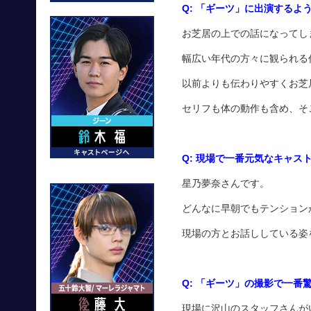
Q:
「ギーツ」に出演するよ
お芝居の上での話になってし
幅広い年代の方々に観られる
以前よりも伝わりやすくお芝
セリフも体の動作も含め、そ
Q:
現場で一番元気なキャス
星乃夢奈さんです。
どんなに早朝でもテンション
現場の方とお話ししている姿
Q:
「ギーツ」の撮影で一番
現場に沢山のスタッフさんが