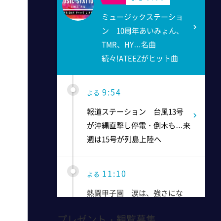
ミュージックステーショ
ン 10周年あいみょん、
TMR、HY…名曲
続々!ATEEZがヒット曲
9:54
よる
報道ステーション 台風13号
が沖縄直撃し停電・倒木も…来
週は15号が列島上陸へ
11:10
よる
熱闘甲子園 涙は、強さにな
る。
プレゼント・観覧募集