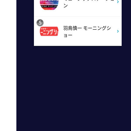
2:52
ン
深夜
新日ちゃんぴおん! 天山広吉
5
クリニックでお悩み解決!
羽鳥慎一 モーニングシ
ョー
3:17
深夜
イベレコ
3:30
深夜
秘湯ロマン