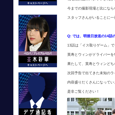
今までの撮影現場と比になら
スタッフさんがいることに一
Q:
では、明後日放送の14話
13話は「イス取りゲーム」で
英寿とウィンがドライバーを
果たして、英寿とウィンどち
次回予告で出てきた未知のラ
内容盛りだくさんになってい
是非ご覧ください！