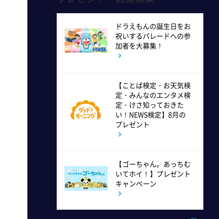
11:40
よる
ドラえもんの誕生日をお
祝いするパレードへの参
気づきの扉
加者を大募集！
11:45
よる
【ことば検定・お天気検
名探偵のままでいて #4
定・みんなのエンタメ検
定・けさ知っておきた
い！NEWS検定】8月の
プレゼント
0:45
深夜
キッチンカー大作戦!
【ゴーちゃん。あっちむ
いてホイ！】プレゼント
1:15
深夜
キャンペーン
バズマンTV