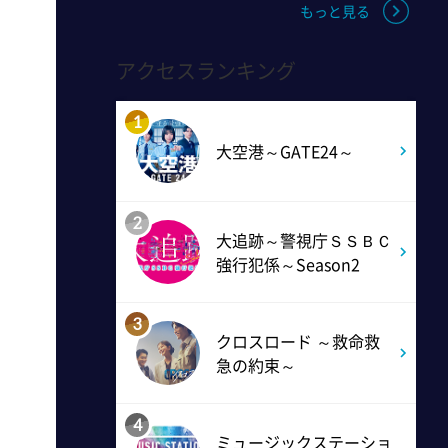
もっと見る
1:45
深夜
アクセスランキング
ラブ!!Jリーグ
1
2:00
深夜
大空港～GATE24～
M:ZINE
2
大追跡～警視庁ＳＳＢＣ
2:20
深夜
強行犯係～Season2
テレ朝サマフェスナビ
3
クロスロード ～救命救
2:22
深夜
急の約束～
全力!アオハル応援団
4
ミュージックステーショ