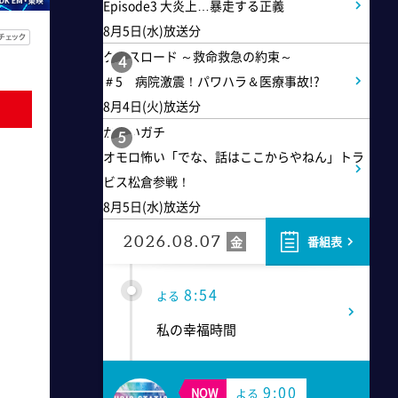
6:50
よる
Episode3 大炎上…暴走する正義
8月5日(水)放送分
ザワつく!路線バスで寄り道の
クロスロード ～救命救急の約束～
旅 【“東京&横浜"2大都市の地
4
＃5 病院激震！パワハラ＆医療事故!?
下街グルメを巡る!】
8月4日(火)放送分
かまいガチ
5
8:00
よる
オモロ怖い「でな、話はここからやねん」トラ
ビス松倉参戦！
マツコ&有吉 かりそめ天国
8月5日(水)放送分
M-1王者たくろうの滋賀の魅力
プレゼンツアー
2026.08.07
金
番組表
8:54
よる
私の幸福時間
9:00
NOW
よる