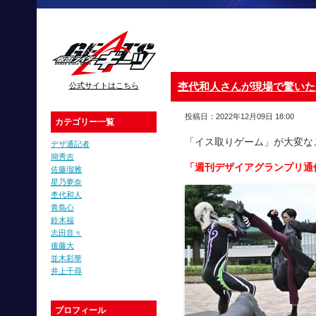
杢代和人さんが現場で驚いた
公式サイトはこちら
投稿日：2022年12月09日 18:00
カテゴリー一覧
「イス取りゲーム」が大変な
デザ通記者
簡秀吉
「週刊デザイアグランプリ通
佐藤瑠雅
星乃夢奈
杢代和人
青島心
鈴木福
志田音々
後藤大
並木彩華
井上千尋
プロフィール