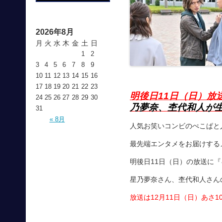
2026年8月
月
火
水
木
金
土
日
1
2
3
4
5
6
7
8
9
10
11
12
13
14
15
16
17
18
19
20
21
22
23
明後日11日（日）放
24
25
26
27
28
29
30
乃夢奈、杢代和人が
31
« 8月
人気お笑いコンビのぺこぱと
最先端エンタメをお届けするメ
明後日11日（日）の放送に
星乃夢奈さん、杢代和人さん
放送は12月11日（日）あさ1