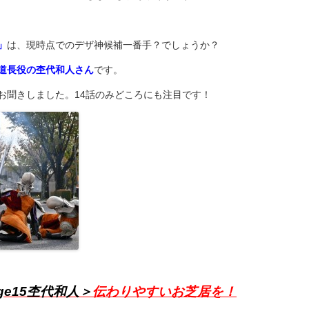
」
は、現時点でのデザ神候補一番手？でしょうか？
道長役の杢代和人さん
です。
お聞きしました。14話のみどころにも注目です！
ge15杢代和人＞
伝わりやすいお芝居を！