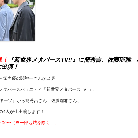
送！
『新世界メタバースTV!!』に簡秀吉、佐藤瑠雅、
生出演！
人気声優の関智一さんが出演！
タバースバラエティ『新世界メタバースTV!!』。
『ギーツ』から簡秀吉さん、佐藤瑠雅さん、
の4人が生出演します！
0:00〜（※一部地域を除く）。