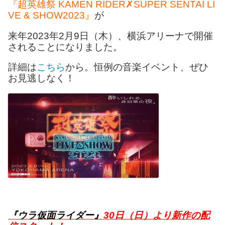
『超英雄祭 KAMEN RIDER✗SUPER SENTAI LI
VE & SHOW2023』
が
来年2023年2月9日（木）、横浜アリーナで開催
されることになりました。
詳細は
こちら
から。恒例の音楽イベント、ぜひ
お見逃しなく！
『ウラ仮面ライダー』
30日（日）より新作の配