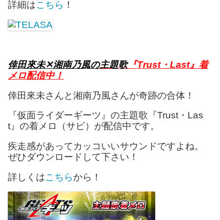
詳細は
こちら
！
倖田來未
✕湘南乃風の
主題歌
『Trust・Last』着
メロ配信中！
倖田來未さんと湘南乃風さんが奇跡の合体！
『仮面ライダーギーツ』の主題歌『Trust・Las
t』の着メロ（サビ）が配信中です。
疾走感があってカッコいいサウンドですよね。
ぜひダウンロードして下さい！
詳しくは
こちら
から！