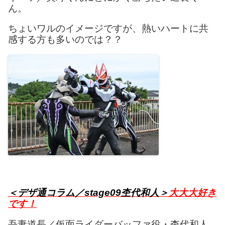
ん。
ちょいワルのイメージですが、熱いハートに共
感する方も多いのでは？？
＜デザ通コラム／stage09杢代和人＞
大大大好き
です！
吾妻道長／仮面ライダーバッファ役・杢代和人