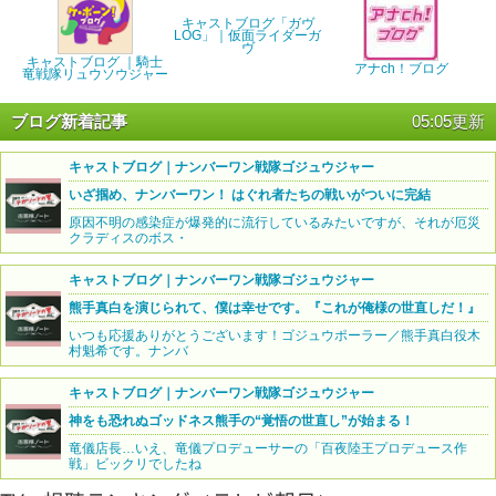
キャストブログ「ガヴ
LOG」｜仮面ライダーガ
ヴ
キャストブログ ｜騎士
アナch！ブログ
竜戦隊リュウソウジャー
ブログ新着記事
05:05更新
キャストブログ｜ナンバーワン戦隊ゴジュウジャー
いざ掴め、ナンバーワン！ はぐれ者たちの戦いがついに完結
原因不明の感染症が爆発的に流行しているみたいですが、それが厄災
クラディスのボス・
キャストブログ｜ナンバーワン戦隊ゴジュウジャー
熊手真白を演じられて、僕は幸せです。『これが俺様の世直しだ！』
いつも応援ありがとうございます！ゴジュウポーラー／熊手真白役木
村魁希です。ナンバ
キャストブログ｜ナンバーワン戦隊ゴジュウジャー
神をも恐れぬゴッドネス熊手の“覚悟の世直し”が始まる！
竜儀店長…いえ、竜儀プロデューサーの「百夜陸王プロデュース作
戦」ビックリでしたね