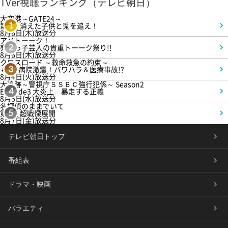
TVer視聴ランキング（テレビ朝日）
大空港～GATE24～
第3話 消えた子供と兎を追え！
1
8月6日(木)放送分
アメトーーク！
売れっ子芸人の貴重トーーク祭り!!
2
8月6日(木)放送分
クロスロード ～救命救急の約束～
＃5 病院激震！パワハラ＆医療事故!?
3
8月4日(火)放送分
大追跡～警視庁ＳＳＢＣ強行犯係～ Season2
Episode3 大炎上…暴走する正義
4
8月5日(水)放送分
名探偵のままでいて
第4話 超戦慄展開
5
8月7日(金)放送分
テレビ朝日トップ
番組表
ドラマ・映画
バラエティ