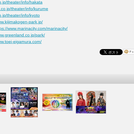
co.jp/theater/info/hakata
oy.co.jp/theater/info/kurume
co.jp/theater/info/kyoto
ww.kijimakogen-park.jp/
tps://www.marinacity.com/marinacity/
ww.greenland.co.jp/park/
ww.toei-eigamura.com/