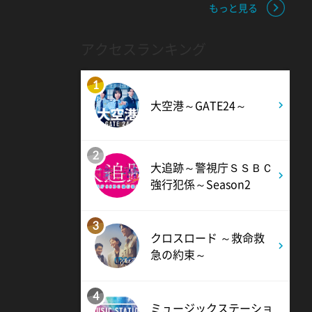
もっと見る
9:00
よる
アクセスランキング
ミュージックステーション
10周年あいみょん、TMR、
1
HY…名曲続々!ATEEZがヒット
大空港～GATE24～
曲
9:54
よる
2
大追跡～警視庁ＳＳＢＣ
報道ステーション
強行犯係～Season2
3
11:10
よる
クロスロード ～救命救
急の約束～
熱闘甲子園 涙は、強さにな
る。
4
ミュージックステーショ