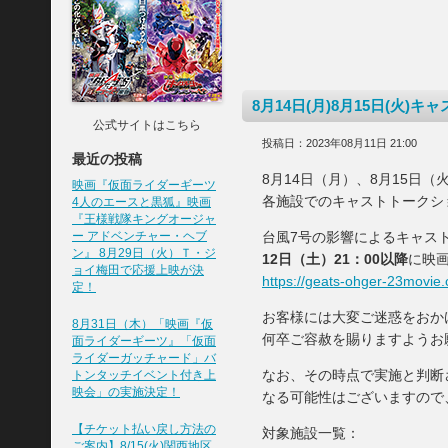
8月14日(月)8月15日(火
公式サイトはこちら
投稿日：2023年08月11日 21:00
最近の投稿
8月14日（月）、8月15日
映画『仮面ライダーギーツ
各施設でのキャストトークシ
4人のエースと黒狐』映画
『王様戦隊キングオージャ
ー アドベンチャー・ヘブ
台風7号の影響によるキャス
ン』 8月29日（火）Ｔ・ジ
12日（土）21：00以降
に映
ョイ梅田で応援上映が決
https://geats-ohger-23movie
定！
お客様には大変ご迷惑をおか
8月31日（木）「映画『仮
何卒ご容赦を賜りますようお
面ライダーギーツ』「仮面
ライダーガッチャード」バ
なお、その時点で実施と判断
トンタッチイベント付き上
映会」の実施決定！
なる可能性はございますので
【チケット払い戻し方法の
対象施設一覧：
ご案内】8/15(火)関西地区