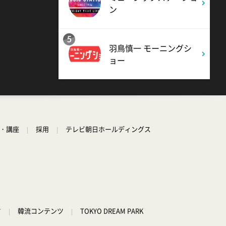
ン
11:40
よる
気づきの扉
5
羽鳥慎一 モーニングシ
ョー
11:45
よる
名探偵のままでいて #4
0:45
深夜
学・講座
採用
テレビ朝日ホールディングス
キッチンカー大作戦!
1:15
深夜
バズマンTV
ツ
韓流コンテンツ
TOKYO DREAM PARK