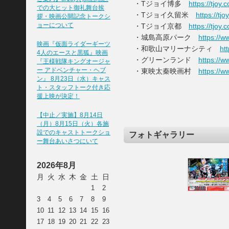
・Tジョイ博多
https://tjoy.
での大ヒット御礼舞台挨
・Tジョイ久留米
https://tj
拶・映画公開記念トークシ
ョーについて
・Tジョイ京都
https://tjoy.
・城島高原パーク
https://w
映画『仮面ライダーギーツ
・和歌山マリーナシティ
ht
4人のエースと黒狐』映画
・グリーンランド
https://w
『王様戦隊キングオージャ
ー アドベンチャー・ヘブ
・東映太秦映画村
https://w
ン』 8月23日（水）キャス
ト・スタッフトーク付き応
援上映が決定！
【中止／実施】8月14日
（月）8月15日（火）各施
設でのキャストトークショ
フォトギャラリー
ー舞台あいさつにいて
2026年8月
月
火
水
木
金
土
日
1
2
3
4
5
6
7
8
9
10
11
12
13
14
15
16
17
18
19
20
21
22
23