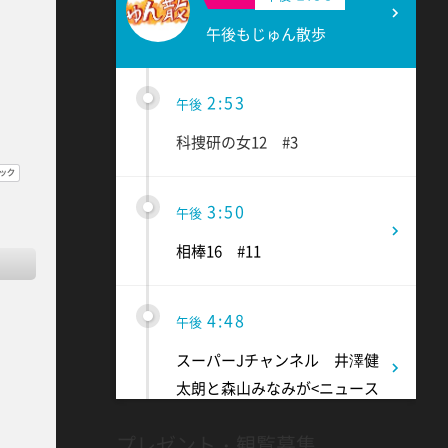
午後もじゅん散歩
2:53
午後
科捜研の女12 #3
3:50
午後
相棒16 #11
4:48
午後
スーパーJチャンネル 井澤健
太朗と森山みなみが<ニュース
のハテナ>を深掘り
プレゼント・観覧募集