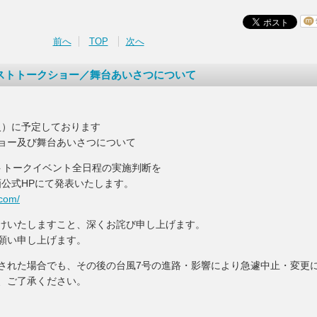
前へ
TOP
次へ
)キャストトークショー／舞台あいさつについて
（火）に予定しております
ョー及び舞台あいさつについて
トトークイベント全日程の実施判断を
画公式HPにて発表いたします。
.com/
けいたしますこと、深くお詫び申し上げます。
願い申し上げます。
された場合でも、その後の台風7号の進路・影響により急遽中止・変更
、ご了承ください。