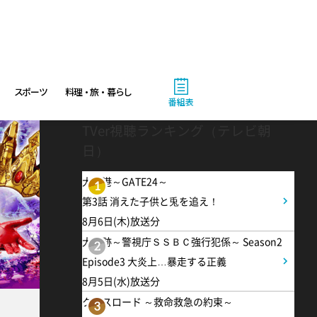
有働由美子の健康案内人! 夏
こそ気をつけたい腰痛!ぎっく
り腰の予防&対策
スポーツ
料理・旅・暮らし
番組表
10:10
午前
TVer視聴ランキング（テレビ朝
じゅん散歩
日）
大空港～GATE24～
10:40
午前
1
第3話 消えた子供と兎を追え！
大下容子ワイド!スクランブル
8月6日(木)放送分
大追跡～警視庁ＳＳＢＣ強行犯係～ Season2
2
1:00
Episode3 大炎上…暴走する正義
午後
8月5日(水)放送分
徹子の部屋 追悼・寿美花代さ
クロスロード ～救命救急の約束～
3
ん