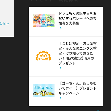
6:50
よる
ドラえもんの誕生日をお
祝いするパレードへの参
ザワつく!路線バスで寄り道の
加者を大募集！
見る≫
旅 【“東京&横浜"2大都市の地
下街グルメを巡る!】
【ことば検定・お天気検
定・みんなのエンタメ検
8:00
よる
定・けさ知っておきた
い！NEWS検定】8月の
マツコ&有吉 かりそめ天国
プレゼント
M-1王者たくろうの滋賀の魅力
プレゼンツアー
【ゴーちゃん。あっちむ
いてホイ！】プレゼント
8:54
よる
キャンペーン
私の幸福時間