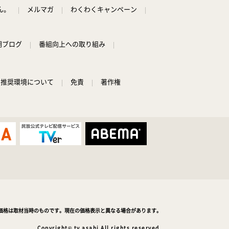
1:45
深夜
ん。
メルマガ
わくわくキャンペーン
ラブ!!Jリーグ
朝ブログ
番組向上への取り組み
2:00
深夜
M:ZINE
推奨環境について
免責
著作権
2:20
深夜
テレ朝サマフェスナビ
2:22
深夜
全力!アオハル応援団
価格は取材当時のものです。現在の価格表示と異なる場合があります。
2:52
深夜
Copyright© tv asahi All rights reserved.