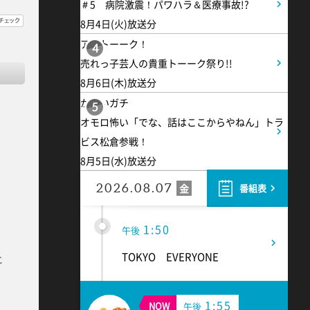
＃5 病院激震！パワハラ＆医療事故!?
8月4日(火)放送分
1:30
午後
アメトーーク！
4
売れっ子芸人の貴重トーーク祭り!!
DAIGOも台所 ～きょうの献
8月6日(木)放送分
立 何にする?～ 簡単!コーヒ
かまいガチ
ーパンナコッタ
5
オモロ怖い「でな、話はここからやねん」トラ
ビス松倉参戦！
1:45
午後
8月5日(水)放送分
ANNニュース
2026.08.07
金
番組表
1:50
午後
TOKYO EVERYONE
に
1:55
NOW
午後