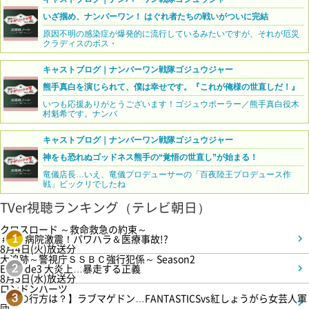
いざ掴め、ナンバーワン！ はぐれ者たちの戦いがついに完結
原因不明の感染症が爆発的に流行しているみたいですが、それが厄災
クラディスのボス・
キャストブログ｜ナンバーワン戦隊ゴジュウジャー
熊手真白を演じられて、僕は幸せです。『これが俺様の世直しだ！』
いつも応援ありがとうございます！ゴジュウポーラー／熊手真白役木
村魁希です。ナンバ
キャストブログ｜ナンバーワン戦隊ゴジュウジャー
神をも恐れぬゴッドネス熊手の“覚悟の世直し”が始まる！
竜儀店長…いえ、竜儀プロデューサーの「百夜陸王プロデュース作
戦」ビックリでしたね
TVer視聴ランキング（テレビ朝日）
クロスロード ～救命救急の約束～
＃5 病院激震！パワハラ＆医療事故!?
1
8月4日(火)放送分
大追跡～警視庁ＳＳＢＣ強行犯係～ Season2
Episode3 大炎上…暴走する正義
2
8月5日(水)放送分
ロンドンハーツ
【恋の行方は？】ラブマゲドン…FANTASTICSvs紅しょうがら女芸人軍
3
団