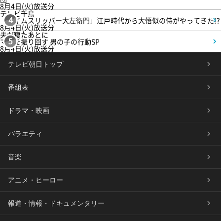
8月4日(火)放送分
テレビ千鳥
「タイムスリッパー大左衛門」江戸時代から大悟似の侍がやってきた!?
4
8月4日(火)放送分
夫が寝たあとに
ママを振り回す 男の子の行動SP
5
8月4日(火)放送分
テレビ朝日トップ
番組表
ドラマ・映画
バラエティ
音楽
アニメ・ヒーロー
報道・情報・ドキュメンタリー