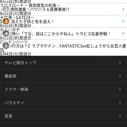
8月5日(水)放送分
クロスロード ～救命救急の約束～
＃5 病院激震！パワハラ＆医療事故!?
2
8月4日(火)放送分
大空港～GATE24～
第3話 消えた子供と兎を追え！
3
8月6日(木)放送分
かまいガチ
オモロ怖い「でな、話はここからやねん」トラビス松倉参戦！
4
8月5日(水)放送分
ロンドンハーツ
【恋の行方は？】ラブマゲドン…FANTASTICSvs紅しょうがら女芸人軍
5
団
8月4日(火)放送分
テレビ朝日トップ
番組表
ドラマ・映画
バラエティ
音楽