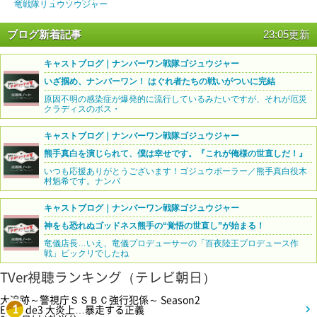
竜戦隊リュウソウジャー
ブログ新着記事
23:05更新
キャストブログ｜ナンバーワン戦隊ゴジュウジャー
いざ掴め、ナンバーワン！ はぐれ者たちの戦いがついに完結
原因不明の感染症が爆発的に流行しているみたいですが、それが厄災
クラディスのボス・
キャストブログ｜ナンバーワン戦隊ゴジュウジャー
熊手真白を演じられて、僕は幸せです。『これが俺様の世直しだ！』
いつも応援ありがとうございます！ゴジュウポーラー／熊手真白役木
村魁希です。ナンバ
キャストブログ｜ナンバーワン戦隊ゴジュウジャー
神をも恐れぬゴッドネス熊手の“覚悟の世直し”が始まる！
竜儀店長…いえ、竜儀プロデューサーの「百夜陸王プロデュース作
戦」ビックリでしたね
TVer視聴ランキング（テレビ朝日）
大追跡～警視庁ＳＳＢＣ強行犯係～ Season2
Episode3 大炎上…暴走する正義
1