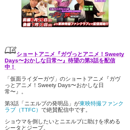
ショートアニメ『ガヴっとアニメ！Sweety
Days〜おかしな日常〜』待望の第3話を配信
中！
「仮面ライダーガヴ」のショートアニメ『ガヴ
っとアニメ！Sweety Days〜おかしな日
常〜』。
第3話「ニエルブの発明品」が
東映特撮ファンク
ラブ（TTFC）
で絶賛配信中です。
ショウマを倒したいとニエルブに助けを求める
シータとジープ。