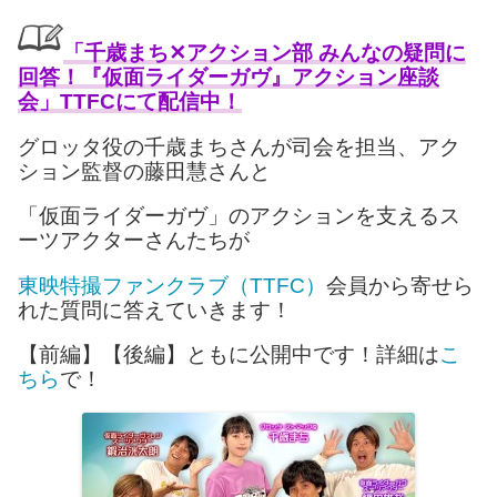
「千歳まち✕アクション部 みんなの疑問に
回答！『仮面ライダーガヴ』アクション座談
会」TTFCにて配信中
！
グロッタ役の千歳まちさんが司会を担当、アク
ション監督の藤田慧さんと
「仮面ライダーガヴ」のアクションを支えるス
ーツアクターさんたちが
東映特撮ファンクラブ（TTFC）
会員から寄せら
れた質問に答えていきます！
【前編】【後編】ともに公開中です！詳細は
こ
ちら
で！