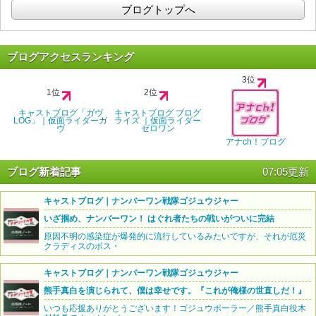
ブログトップへ
ブログアクセスランキング
3位
1位
2位
キャストブログ「ガヴ
キャストブログ ブログ
LOG」｜仮面ライダーガ
ライズ ｜仮面ライダー
ヴ
ゼロワン
アナch！ブログ
ブログ新着記事
07:05更新
キャストブログ｜ナンバーワン戦隊ゴジュウジャー
いざ掴め、ナンバーワン！ はぐれ者たちの戦いがついに完結
原因不明の感染症が爆発的に流行しているみたいですが、それが厄災
クラディスのボス・
キャストブログ｜ナンバーワン戦隊ゴジュウジャー
熊手真白を演じられて、僕は幸せです。『これが俺様の世直しだ！』
いつも応援ありがとうございます！ゴジュウポーラー／熊手真白役木