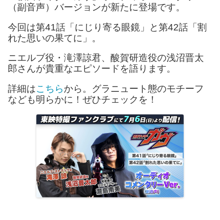
（副音声）バージョンが新たに登場です。
今回は第41話「にじり寄る眼鏡」と第42話「割
れた思いの果てに」。
ニエルブ役・滝澤諒君、酸賀研造役の浅沼晋太
郎さんが貴重なエピソードを語ります。
詳細は
こちら
から。グラニュート態のモチーフ
なども明らかに！ぜひチェックを！