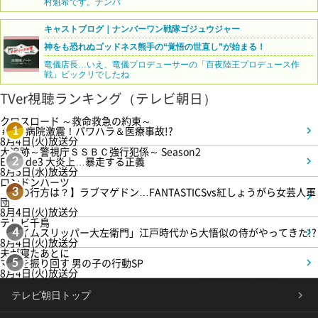
村魁希です。ナンバ
キャストブログ｜ナンバーワン戦隊ゴジュウジャー
神をも恐れぬゴッドネス熊手の“覚悟の世直し”が始まる！
竜儀店長…いえ、竜儀プロデューサーの「百夜陸王プロデュース作
戦」ビックリでしたね
TVer視聴ランキング（テレビ朝日）
クロスロード ～救命救急の約束～
＃5 病院激震！パワハラ＆医療事故!?
1
8月4日(火)放送分
大追跡～警視庁ＳＳＢＣ強行犯係～ Season2
Episode3 大炎上…暴走する正義
2
8月5日(水)放送分
ロンドンハーツ
【恋の行方は？】ラブマゲドン…FANTASTICSvs紅しょうがら女芸人軍
3
団
8月4日(火)放送分
テレビ千鳥
「タイムスリッパー大左衛門」江戸時代から大悟似の侍がやってきた!?
4
8月4日(火)放送分
夫が寝たあとに
ママを振り回す 男の子の行動SP
5
8月4日(火)放送分
テレビ朝日トップ