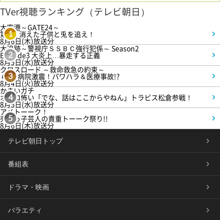
TVer視聴ランキング（テレビ朝日）
大空港～GATE24～
第3話 消えた子供と兎を追え！
1
8月6日(木)放送分
大追跡～警視庁ＳＳＢＣ強行犯係～ Season2
Episode3 大炎上…暴走する正義
2
8月5日(水)放送分
クロスロード ～救命救急の約束～
＃5 病院激震！パワハラ＆医療事故!?
3
8月4日(火)放送分
かまいガチ
オモロ怖い「でな、話はここからやねん」トラビス松倉参戦！
4
8月5日(水)放送分
アメトーーク！
売れっ子芸人の貴重トーーク祭り!!
5
8月6日(木)放送分
テレビ朝日トップ
番組表
ドラマ・映画
バラエティ