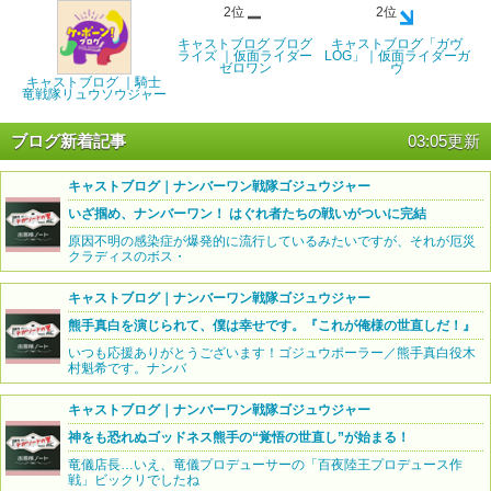
2位
2位
キャストブログ ブログ
キャストブログ「ガヴ
ライズ ｜仮面ライダー
LOG」｜仮面ライダーガ
ゼロワン
ヴ
キャストブログ ｜騎士
竜戦隊リュウソウジャー
ブログ新着記事
03:05更新
キャストブログ｜ナンバーワン戦隊ゴジュウジャー
いざ掴め、ナンバーワン！ はぐれ者たちの戦いがついに完結
原因不明の感染症が爆発的に流行しているみたいですが、それが厄災
クラディスのボス・
キャストブログ｜ナンバーワン戦隊ゴジュウジャー
熊手真白を演じられて、僕は幸せです。『これが俺様の世直しだ！』
いつも応援ありがとうございます！ゴジュウポーラー／熊手真白役木
村魁希です。ナンバ
キャストブログ｜ナンバーワン戦隊ゴジュウジャー
神をも恐れぬゴッドネス熊手の“覚悟の世直し”が始まる！
竜儀店長…いえ、竜儀プロデューサーの「百夜陸王プロデュース作
戦」ビックリでしたね