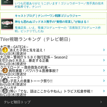
いつも応援ありがとうございます！ゴジュウポーラー／熊手真白役木
村魁希です。ナンバ
キャストブログ｜ナンバーワン戦隊ゴジュウジャー
神をも恐れぬゴッドネス熊手の“覚悟の世直し”が始まる！
竜儀店長…いえ、竜儀プロデューサーの「百夜陸王プロデュース作
戦」ビックリでしたね
TVer視聴ランキング（テレビ朝日）
大空港～GATE24～
第3話 消えた子供と兎を追え！
1
8月6日(木)放送分
大追跡～警視庁ＳＳＢＣ強行犯係～ Season2
Episode3 大炎上…暴走する正義
2
8月5日(水)放送分
クロスロード ～救命救急の約束～
＃5 病院激震！パワハラ＆医療事故!?
3
8月4日(火)放送分
アメトーーク！
売れっ子芸人の貴重トーーク祭り!!
4
8月6日(木)放送分
かまいガチ
オモロ怖い「でな、話はここからやねん」トラビス松倉参戦！
5
8月5日(水)放送分
テレビ朝日トップ