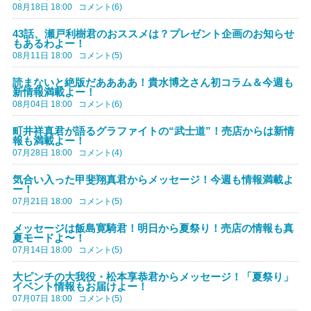
08月18日 18:00
コメント(6)
43話、瀬戸利樹君のおススメは？プレゼント企画のお知らせ
もあるわよー！
08月11日 18:00
コメント(5)
読まないと絶版だああああ！貴水博之さん初コラム＆今週も
新情報満載よー！
08月04日 18:00
コメント(6)
町井祥真君が語るグラファイトの“武士道”！売店からは新情
報も満載よー！
07月28日 18:00
コメント(4)
気合い入った甲斐翔真君からメッセージ！今週も情報満載よ
ー！
07月21日 18:00
コメント(5)
メッセージは飯島寛騎君！明日から夏祭り！売店の情報も真
夏モードよ〜！
07月14日 18:00
コメント(5)
大ピンチの大我役・松本享恭君からメッセージ！「夏祭り」
イベント情報もお届けよー！
07月07日 18:00
コメント(5)