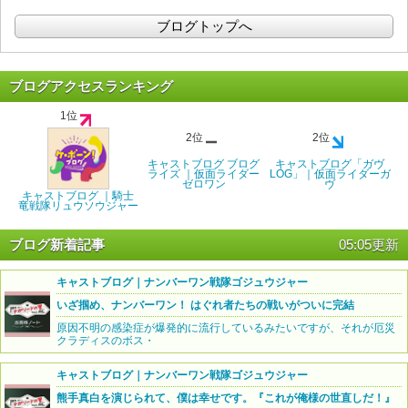
ブログトップへ
ブログアクセスランキング
1位
2位
2位
キャストブログ ブログ
キャストブログ「ガヴ
ライズ ｜仮面ライダー
LOG」｜仮面ライダーガ
ゼロワン
ヴ
キャストブログ ｜騎士
竜戦隊リュウソウジャー
ブログ新着記事
05:05更新
キャストブログ｜ナンバーワン戦隊ゴジュウジャー
いざ掴め、ナンバーワン！ はぐれ者たちの戦いがついに完結
原因不明の感染症が爆発的に流行しているみたいですが、それが厄災
クラディスのボス・
キャストブログ｜ナンバーワン戦隊ゴジュウジャー
熊手真白を演じられて、僕は幸せです。『これが俺様の世直しだ！』