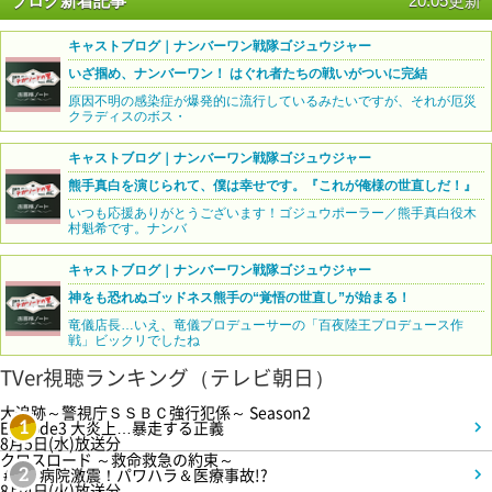
ブログ新着記事
20:05更新
キャストブログ｜ナンバーワン戦隊ゴジュウジャー
いざ掴め、ナンバーワン！ はぐれ者たちの戦いがついに完結
原因不明の感染症が爆発的に流行しているみたいですが、それが厄災
クラディスのボス・
キャストブログ｜ナンバーワン戦隊ゴジュウジャー
熊手真白を演じられて、僕は幸せです。『これが俺様の世直しだ！』
いつも応援ありがとうございます！ゴジュウポーラー／熊手真白役木
村魁希です。ナンバ
キャストブログ｜ナンバーワン戦隊ゴジュウジャー
神をも恐れぬゴッドネス熊手の“覚悟の世直し”が始まる！
竜儀店長…いえ、竜儀プロデューサーの「百夜陸王プロデュース作
戦」ビックリでしたね
TVer視聴ランキング（テレビ朝日）
大追跡～警視庁ＳＳＢＣ強行犯係～ Season2
Episode3 大炎上…暴走する正義
1
8月5日(水)放送分
クロスロード ～救命救急の約束～
＃5 病院激震！パワハラ＆医療事故!?
2
8月4日(火)放送分