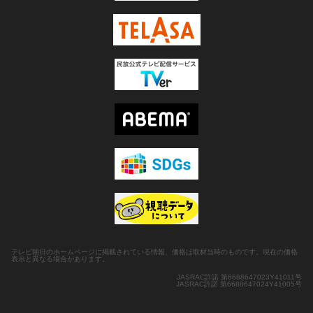
テレビ朝日のホームページに掲載されている情報、価格は取材当時のものです。現在の価格
表示と異なる場合があります。
JASRAC許諾 第6688647023Y41011号
JASRAC許諾 第6688647024Y41005号