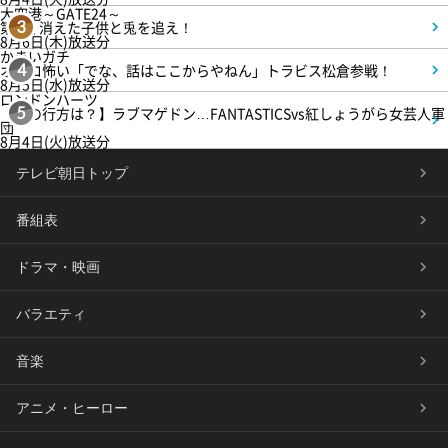
大空港～GATE24～
第3話 消えた子供と兎を追え！
3
8月6日(木)放送分
かまいガチ
オモロ怖い「でな、話はここからやねん」トラビス松倉参戦！
4
8月5日(水)放送分
ロンドンハーツ
【恋の行方は？】ラブマゲドン…FANTASTICSvs紅しょうがら女芸人軍
5
団
8月4日(火)放送分
テレビ朝日トップ
番組表
ドラマ・映画
バラエティ
音楽
アニメ・ヒーロー