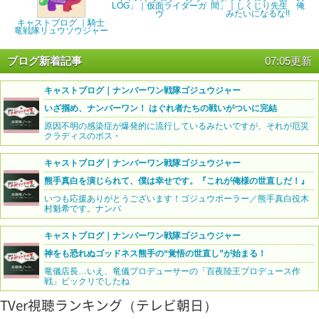
LOG」｜仮面ライダーガ
間」｜しくじり先生 俺
ヴ
みたいになるな!!
キャストブログ ｜騎士
竜戦隊リュウソウジャー
ブログ新着記事
07:05更新
キャストブログ｜ナンバーワン戦隊ゴジュウジャー
いざ掴め、ナンバーワン！ はぐれ者たちの戦いがついに完結
原因不明の感染症が爆発的に流行しているみたいですが、それが厄災
クラディスのボス・
キャストブログ｜ナンバーワン戦隊ゴジュウジャー
熊手真白を演じられて、僕は幸せです。『これが俺様の世直しだ！』
いつも応援ありがとうございます！ゴジュウポーラー／熊手真白役木
村魁希です。ナンバ
キャストブログ｜ナンバーワン戦隊ゴジュウジャー
神をも恐れぬゴッドネス熊手の“覚悟の世直し”が始まる！
竜儀店長…いえ、竜儀プロデューサーの「百夜陸王プロデュース作
戦」ビックリでしたね
TVer視聴ランキング（テレビ朝日）