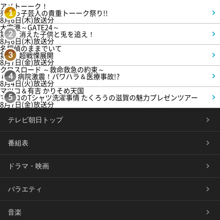
アメトーーク！
売れっ子芸人の貴重トーーク祭り!!
1
8月6日(木)放送分
大空港～GATE24～
第3話 消えた子供と兎を追え！
2
8月6日(木)放送分
名探偵のままでいて
第4話 超戦慄展開
3
8月7日(金)放送分
クロスロード ～救命救急の約束～
＃5 病院激震！パワハラ＆医療事故!?
4
8月4日(火)放送分
マツコ＆有吉 かりそめ天国
マツコのTシャツ洗濯事情 たくろうの滋賀の魅力プレゼンツアー
5
8月7日(金)放送分
テレビ朝日トップ
番組表
ドラマ・映画
バラエティ
音楽