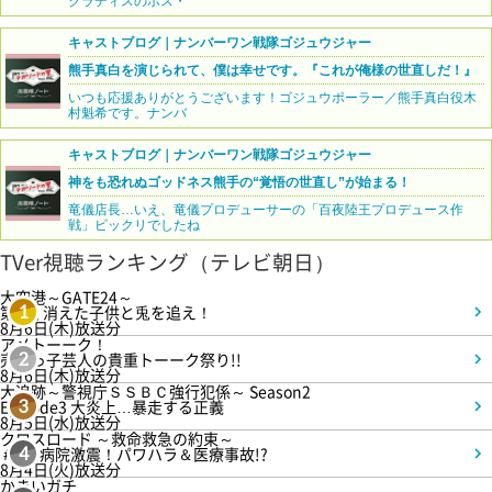
クラディスのボス・
キャストブログ｜ナンバーワン戦隊ゴジュウジャー
熊手真白を演じられて、僕は幸せです。『これが俺様の世直しだ！』
いつも応援ありがとうございます！ゴジュウポーラー／熊手真白役木
村魁希です。ナンバ
キャストブログ｜ナンバーワン戦隊ゴジュウジャー
神をも恐れぬゴッドネス熊手の“覚悟の世直し”が始まる！
竜儀店長…いえ、竜儀プロデューサーの「百夜陸王プロデュース作
戦」ビックリでしたね
TVer視聴ランキング（テレビ朝日）
大空港～GATE24～
第3話 消えた子供と兎を追え！
1
8月6日(木)放送分
アメトーーク！
売れっ子芸人の貴重トーーク祭り!!
2
8月6日(木)放送分
大追跡～警視庁ＳＳＢＣ強行犯係～ Season2
Episode3 大炎上…暴走する正義
3
8月5日(水)放送分
クロスロード ～救命救急の約束～
＃5 病院激震！パワハラ＆医療事故!?
4
8月4日(火)放送分
かまいガチ