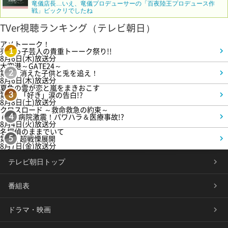
竜儀店長…いえ、竜儀プロデューサーの「百夜陸王プロデュース作
戦」ビックリでしたね
TVer視聴ランキング（テレビ朝日）
アメトーーク！
売れっ子芸人の貴重トーーク祭り!!
1
8月6日(木)放送分
大空港～GATE24～
第3話 消えた子供と兎を追え！
2
8月6日(木)放送分
夏色の雲が恋と嵐をまきおこす
第5話 「好き」涙の告白!?
3
8月8日(土)放送分
クロスロード ～救命救急の約束～
＃5 病院激震！パワハラ＆医療事故!?
4
8月4日(火)放送分
名探偵のままでいて
第4話 超戦慄展開
5
8月7日(金)放送分
テレビ朝日トップ
番組表
ドラマ・映画