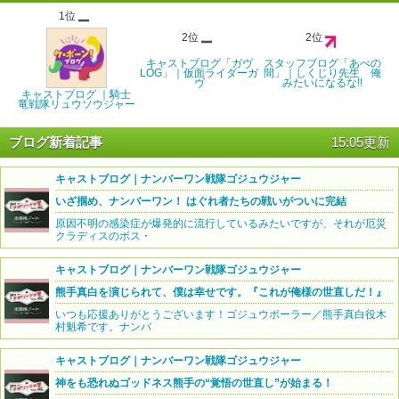
1位
2位
2位
キャストブログ「ガヴ
スタッフブログ「あべの
LOG」｜仮面ライダーガ
間」｜しくじり先生 俺
ヴ
みたいになるな!!
キャストブログ ｜騎士
竜戦隊リュウソウジャー
ブログ新着記事
15:05更新
キャストブログ｜ナンバーワン戦隊ゴジュウジャー
いざ掴め、ナンバーワン！ はぐれ者たちの戦いがついに完結
原因不明の感染症が爆発的に流行しているみたいですが、それが厄災
クラディスのボス・
キャストブログ｜ナンバーワン戦隊ゴジュウジャー
熊手真白を演じられて、僕は幸せです。『これが俺様の世直しだ！』
いつも応援ありがとうございます！ゴジュウポーラー／熊手真白役木
村魁希です。ナンバ
キャストブログ｜ナンバーワン戦隊ゴジュウジャー
神をも恐れぬゴッドネス熊手の“覚悟の世直し”が始まる！