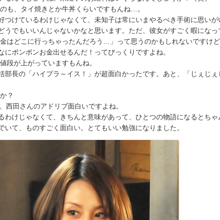
うのも、タイ焼きとか牛丼くらいですもんね…。
好つけているわけじゃなくて、未知子は常にいまやるべき手術に思いが
どうでもいいんじゃないかなと思います。ただ、彼女がすごく暇になっ
お金はどこに行っちゃったんだろう…」って思うのかもしれないですけ
なにポンポンお金出せるんだ！ってびっくりですよね。
ん値段が上がっていますもんね。
括部長の「ハイプラ～イス！」が超面白かったです。あと、「じぇじぇ
すか？
す。西田さんのアドリブ面白いですよね。
るわけじゃなくて、きちんと意味があって、ひとつの物語になるとちゃ
でいて、ものすごく面白い。とてもいい勉強になりました。