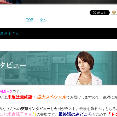
TOP
次へ
倉涼子さん
AMI－X
です。
来週は最終話
拡大スペシャル
よいよ
！
でお届けしますので、絶対に
みなさんへの
突撃インタビュー
も今回がラスト。最後を飾るのはもちろ
こと米倉涼子さん
最終話のみどころ
『ド
の登場です。
も含めて