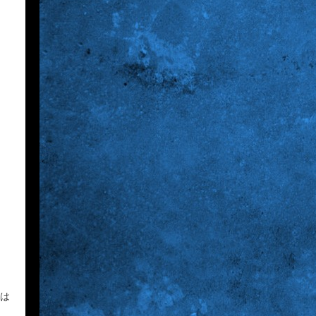
2:30
深夜
花織さんは転生しても喧嘩がし
たい【ANiMAZiNG!!!】 #5
3:00
深夜
上田ちゃんネル 楽屋トークを
覗き見!芸人たちの座持ちがい
い話
3:30
深夜
テラサってる? EXOシウミン
主演『ホ食堂～時空を超えた恋
ては
のシェフ』第1話・前編