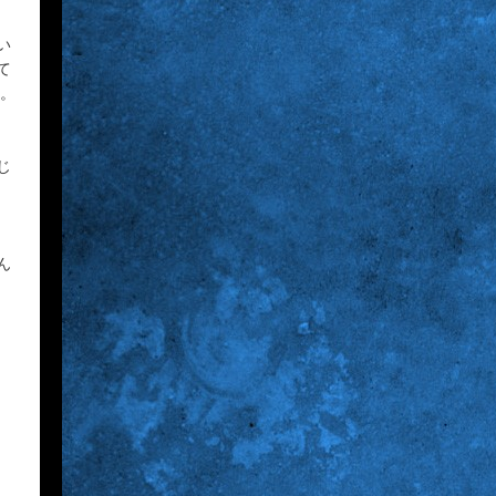
1:00
深夜
い
て
タイムトラベルダディ #2
ど。
ダイアン津田ドラマ初主演作
品 脚本:上田誠
じ
1:30
深夜
ワールドプロレスリング
ん
2:00
深夜
「きみを愛する気はない」と言
った次期公爵様がなぜか溺愛し
てきます #6