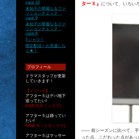
case.10
ターＸ』
について、いろい
未知子の華麗なるファ
ッションチェック
case.9
未知子の華麗なるファ
ッションチェック
case.8
Tシャツ！
限定配信！お見逃しな
く★！
プロフィール
ドラマスタッフが更新
していきます！
【メンバー】
アフター５はデパ地下
巡ってたい!
KIMI-X(キミックス)
アフター５は踊ってい
たい!
MINE-X（ミネックス)
―― 前シーズンに比べて、
アフター５はマッサー
った点、こだわった点があっ