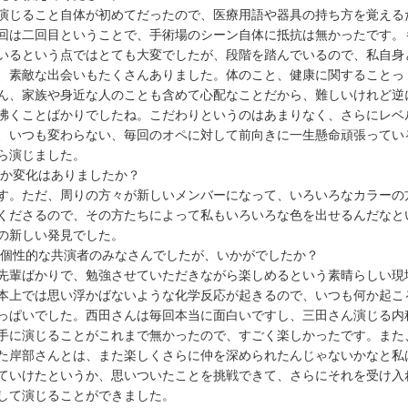
演じること自体が初めてだったので、医療用語や器具の持ち方を覚える
回は二回目ということで、手術場のシーン自体に抵抗は無かったです。
いるという点ではとても大変でしたが、段階を踏んでいるので、私自身
、素敵な出会いもたくさんありました。体のこと、健康に関することっ
ん、家族や身近な人のことも含めて心配なことだから、難しいけれど逆
沸くことばかりでしたね。こだわりというのはあまりなく、さらにレベ
、いつも変わらない、毎回のオペに対して前向きに一生懸命頑張ってい
ら演じました。
何か変化はありましたか？
す。ただ、周りの方々が新しいメンバーになって、いろいろなカラーの
くださるので、その方たちによって私もいろいろな色を出せるんだなと
の新しい発見でした。
な個性的な共演者のみなさんでしたが、いかがでしたか？
先輩ばかりで、勉強させていただきながら楽しめるという素晴らしい現
本上では思い浮かばないような化学反応が起きるので、いつも何か起こ
っぱいでした。西田さんは毎回本当に面白いですし、三田さん演じる内
手に演じることがこれまで無かったので、すごく楽しかったです。また
た岸部さんとは、また楽しくさらに仲を深められたんじゃないかなと私
ていけたというか、思いついたことを挑戦できて、さらにそれを受け入
して演じることができました。