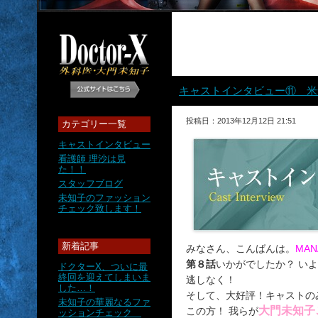
キャストインタビュー⑪ 米
投稿日：2013年12月12日 21:51
カテゴリー一覧
キャストインタビュー
看護師 理沙は見
た！！
スタッフブログ
未知子のファッション
チェック致します！
新着記事
みなさん、こんばんは。
MAN
第８話
いかがでしたか？ い
ドクターX、ついに最
終回を迎えてしまいま
逃しなく！
した…！
そして、大好評！キャストの
未知子の華麗なるファ
大門未知子
この方！ 我らが
ッションチェック