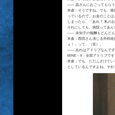
―― 晶さんにおごってもら
米倉：そうですね。でも、格
っているので、お金のことは
しまったら、「あれ？ 私の
それにしても、病院ってあん
―― 未知子の報酬もどんど
米倉：西田さん演じる外科統
ぇ！」って…（笑）。
―― あれはアドリブなんで
MINE－X：全部アドリブで
米倉：でも、ただふざけてい
としているんですよね。それ