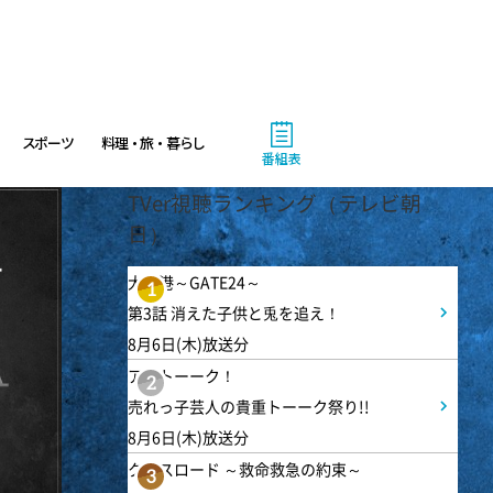
10:00
午前
題名のない音楽会「背筋も凍
る!恐怖を感じる音楽会」
スポーツ
料理・旅・暮らし
10:30
番組表
午前
TVer視聴ランキング（テレビ朝
買いドキ!生放送ショッピン
日）
グ 期間限定商品を手にする大
チャンス!お見逃しなく!
大空港～GATE24～
1
第3話 消えた子供と兎を追え！
11:00
8月6日(木)放送分
午前
アメトーーク！
2
ワイド!スクランブル サタデ
売れっ子芸人の貴重トーーク祭り!!
ー
8月6日(木)放送分
クロスロード ～救命救急の約束～
3