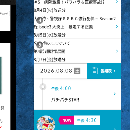
1:30
午後
＃5 病院激震！パワハラ＆医療事故!?
8月4日(火)放送分
八村塁スペシャルマッチ
大追跡～警視庁ＳＳＢＣ強行犯係～ Season2
BLACK SAMURAI SUMMIT
4
Episode3 大炎上…暴走する正義
8月5日(水)放送分
3:30
午後
名探偵のままでいて
5
第4話 超戦慄展開
なにわ男子の逆転男子 高橋恭
8月7日(金)放送分
平の休日に密着!呼び出した仲
良しのある人とは!?
2026.08.08
土
番組表
4:00
午後
バチバチSTAR
お見
4:30
NOW
午後
ん
ク