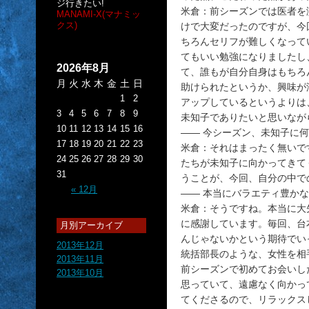
ジ行きたい!
米倉：前シーズンでは医者を
MANAMI-X(マナミッ
クス)
けで大変だったのですが、今
ちろんセリフが難しくなって
てもいい勉強になりましたし
2026年8月
て、誰もが自分自身はもちろ
月
火
水
木
金
土
日
助けられたというか、興味が
1
2
アップしているというよりは
3
4
5
6
7
8
9
未知子でありたいと思いなが
10
11
12
13
14
15
16
―― 今シーズン、未知子に
17
18
19
20
21
22
23
米倉：それはまったく無いで
24
25
26
27
28
29
30
たちが未知子に向かってきて
31
うことが、今回、自分の中で
« 12月
―― 本当にバラエティ豊か
米倉：そうですね。本当に大
に感謝しています。毎回、台
月別アーカイブ
んじゃないかという期待でい
2013年12月
統括部長のような、女性を相
2013年11月
前シーズンで初めてお会いし
2013年10月
思っていて、遠慮なく向かっ
てくださるので、リラックス