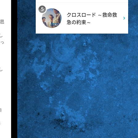
る。
5
クロスロード ～救命救
急の約束～
11:30
と思
よる
夏色の雲が恋と嵐をまきおこ
し
思っ
す #5
0:00
深夜
し
天幕のジャードゥーガル
#7【イマニメーション】
0:30
深夜
向
テレ朝サマフェス音楽LIVEダイ
さ
ジェスト