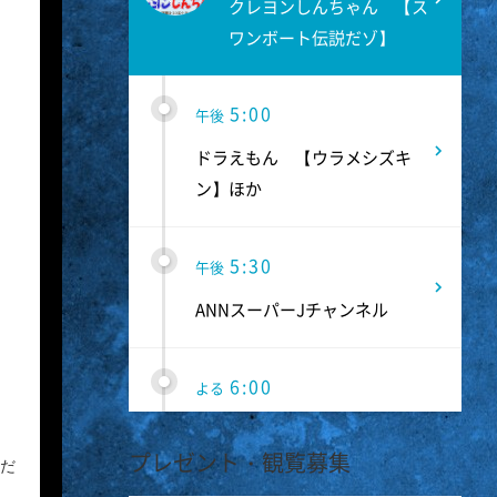
クレヨンしんちゃん 【ス
ワンボート伝説だゾ】
5:00
午後
ドラえもん 【ウラメシズキ
ン】ほか
5:30
午後
ANNスーパーJチャンネル
6:00
よる
人生の楽園 夏の1時間!ふるさ
プレゼント・観覧募集
と大好きスペシャル
変だ