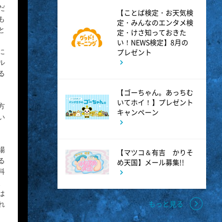
だ
【ことば検定・お天気検
6:56
よる
も
定・みんなのエンタメ検
と
定・けさ知っておきた
サンド&芦田愛菜の博士ちゃ
い！NEWS検定】8月の
ん 伊藤沙莉が初参戦!!目利き
プレゼント
に
ル
三択バトルSP
る
【ゴーちゃん。あっちむ
8:00
よる
いてホイ！】プレゼント
方
キャンペーン
い
池上彰のニュースそうだったの
か!! 池上流映像ショーSP
場
【マツコ＆有吉 かりそ
る
め天国】メール募集!!
8:54
よる
科
、
タモリステーション 日本人と
は
石油 最前線 そもそも石油と
もっと見る
れ
は何なのか!?徹底取材!