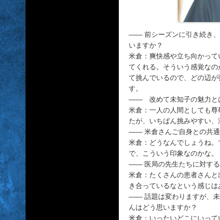
―― 前シーズンに引き続き
いますか？
米倉：爽快感や立ち向かって
てくれる。そういう感覚なの
て挑んでいるので、どの辺が
す。
―― 改めて未知子の魅力と
米倉：一人の人間としても尊
たが、いちばん挑みやすい、
―― 米倉さんご自身との共
米倉：どうなんでしょうね。
で、こういう印象なのかな。
―― 医局の先生たちに対す
米倉：たくさんの患者さんと
き合っているなという感じは
―― 話題は変わりますが、
んはどう思いますか？
米倉：いったいどこにいって