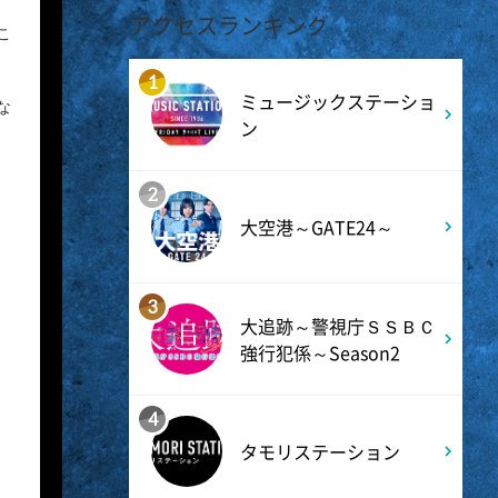
アクセスランキング
こ
10:24
よる
1
ミュージックステーショ
サタデーステーション
な
ン
10:52
よる
2
大空港～GATE24～
私の幸福時間
10:56
よる
3
大追跡～警視庁ＳＳＢＣ
港時間
強行犯係～Season2
4
11:00
よる
タモリステーション
熱闘甲子園 涙は、強さにな