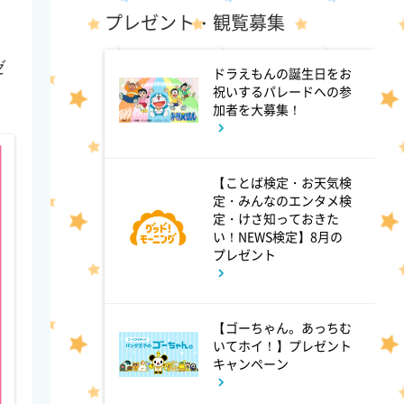
プレゼント・観覧募集
じゅん散歩
ゼ
ドラえもんの誕生日をお
10:40
午前
祝いするパレードへの参
加者を大募集！
大下容子ワイド!スクランブル
1:00
【ことば検定・お天気検
午後
定・みんなのエンタメ検
徹子の部屋 高橋文哉
定・けさ知っておきた
い！NEWS検定】8月の
プレゼント
1:30
午後
DAIGOも台所 ～きょうの献
【ゴーちゃん。あっちむ
立 何にする?～ 今日はハム
いてホイ！】プレゼント
キャンペーン
の日!ごちそうに変身