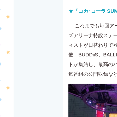
★『コカ･コーラ SUMM
これまでも毎回アー
ズアリーナ特設ステー
ィストが日替わりで登場
催。BUDDiiS、BAL
トが集結し、最高の
気番組の公開収録な