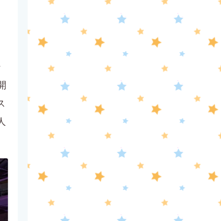
0:45
深夜
見取り図じゃん
1:15
深夜
テ
あざとくて何が悪いの? 令和
開
最新!男女の出会いの場「相席
ス
ラウンジ」に潜入調査!
人
1:50
深夜
テレ朝サマフェスナビ
1:52
深夜
全力坂