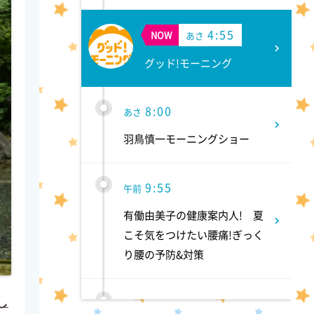
4:55
NOW
あさ
グッド!モーニング
8:00
あさ
羽鳥慎一モーニングショー
9:55
午前
有働由美子の健康案内人! 夏
こそ気をつけたい腰痛!ぎっく
り腰の予防&対策
し
10:10
午前