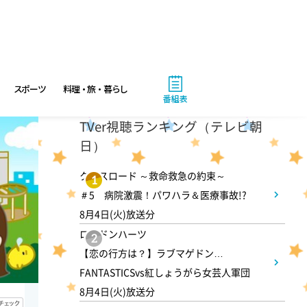
スポーツ
料理・旅・暮らし
番組表
TVer視聴ランキング（テレビ朝
日）
クロスロード ～救命救急の約束～
1
＃5 病院激震！パワハラ＆医療事故!?
8月4日(火)放送分
ロンドンハーツ
2
【恋の行方は？】ラブマゲドン…
FANTASTICSvs紅しょうがら女芸人軍団
8月4日(火)放送分