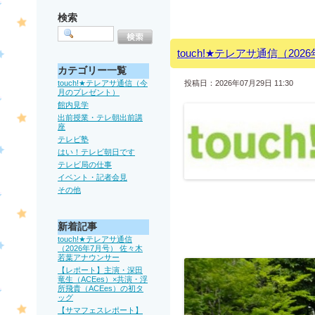
検索
touch!★テレアサ通信（20
カテゴリー一覧
touch!★テレアサ通信（今
投稿日：2026年07月29日 11:30
月のプレゼント）
館内見学
出前授業・テレ朝出前講
座
テレビ塾
はい！テレビ朝日です
テレビ局の仕事
イベント・記者会見
その他
新着記事
touch!★テレアサ通信
（2026年7月号） 佐々木
若葉アナウンサー
【レポート】主演・深田
竜生（ACEes）×共演・浮
所飛貴（ACEes）の初タ
ッグ
【サマフェスレポート】