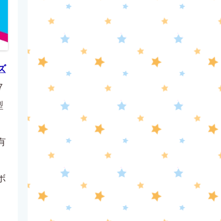
報道ステーション
11:10
よる
熱闘甲子園 涙は、強さにな
ズ
る。
7
型
11:40
よる
And One
有
11:45
よる
ボ
アメトーーク! CLUB配信で見
られる懐かし回&傑作回