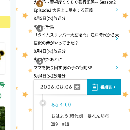
大追跡～警視庁ＳＳＢＣ強行犯係～ Season2
3
Episode3 大炎上…暴走する正義
8月5日(水)放送分
テレビ千鳥
4
「タイムスリッパー大左衛門」江戸時代から大
悟似の侍がやってきた!?
8月4日(火)放送分
夫が寝たあとに
5
ママを振り回す 男の子の行動SP
8月4日(火)放送分
月号
2026.08.06
木
番組表
）
4:00
あさ
おはよう!時代劇 暴れん坊将
軍9 #18