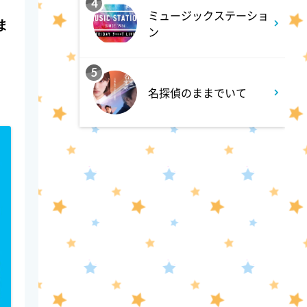
4
4:48
午後
ミュージックステーショ
ま
ン
スーパーJチャンネル 井澤健
太朗と森山みなみが<ニュース
5
のハテナ>を深掘り
名探偵のままでいて
7:00
よる
相葉ヒロミのお困りですカ
ー? 2時間SP
9:00
よる
大空港～GATE24～ #3
9:54
よる