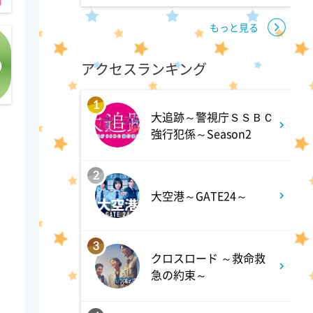
1:45
午後
もっと見る
ANNニュース
アクセスランキング
1:55
午後
1
大追跡～警視庁ＳＳＢＣ
大空港～GATE24～ #2
強行犯係～Season2
2:53
午後
2
大空港～GATE24～
科捜研の女11 #10
3
3:50
午後
クロスロード ～救命救
急の約束～
相棒20 #5