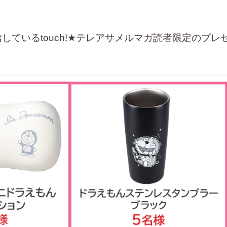
しているtouch!★テレアサメルマガ読者限定のプレ
！