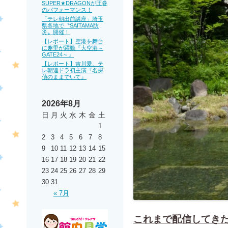
SUPER★DRAGONが圧巻
のパフォーマンス！
「テレ朝出前講座」埼玉
県各地で〝SAITAMA防
災〟開催！
【レポート】空港を舞台
に趣里が躍動『大空港～
GATE24～』
【レポート】吉川愛、テ
レ朝連ドラ初主演『名探
偵のままでいて』
2026年8月
日
月
火
水
木
金
土
1
2
3
4
5
6
7
8
9
10
11
12
13
14
15
16
17
18
19
20
21
22
23
24
25
26
27
28
29
30
31
« 7月
これまで配信してきた