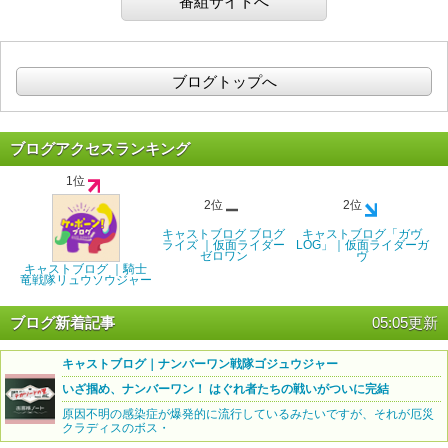
番組サイトへ
ブログトップへ
ブログアクセスランキング
1位
2位
2位
キャストブログ ブログ
キャストブログ「ガヴ
ライズ ｜仮面ライダー
LOG」｜仮面ライダーガ
ゼロワン
ヴ
キャストブログ ｜騎士
竜戦隊リュウソウジャー
ブログ新着記事
05:05更新
キャストブログ｜ナンバーワン戦隊ゴジュウジャー
いざ掴め、ナンバーワン！ はぐれ者たちの戦いがついに完結
原因不明の感染症が爆発的に流行しているみたいですが、それが厄災
クラディスのボス・