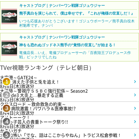
キャストブログ｜ナンバーワン戦隊ゴジュウジャー
熊手真白を演じられて、僕は幸せです。『これが俺様の世直しだ！』
いつも応援ありがとうございます！ゴジュウポーラー／熊手真白役木
村魁希です。ナンバ
キャストブログ｜ナンバーワン戦隊ゴジュウジャー
神をも恐れぬゴッドネス熊手の“覚悟の世直し”が始まる！
竜儀店長…いえ、竜儀プロデューサーの「百夜陸王プロデュース作
戦」ビックリでしたね
TVer視聴ランキング（テレビ朝日）
大空港～GATE24～
第3話 消えた子供と兎を追え！
1
8月6日(木)放送分
大追跡～警視庁ＳＳＢＣ強行犯係～ Season2
Episode3 大炎上…暴走する正義
2
8月5日(水)放送分
クロスロード ～救命救急の約束～
＃5 病院激震！パワハラ＆医療事故!?
3
8月4日(火)放送分
アメトーーク！
売れっ子芸人の貴重トーーク祭り!!
4
8月6日(木)放送分
かまいガチ
オモロ怖い「でな、話はここからやねん」トラビス松倉参戦！
5