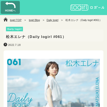
HOMEへ
logirl TOP
logirl Blog
Daily logirl
松木エレナ（Daily logirl #061）
Daily logirl
松木エレナ（Daily logirl #061）
2022.7.18