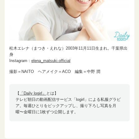
松木エレナ（まつき・えれな）2003年11月11日生まれ。千葉県出
身
Instagram：
elena_matsuki.official
撮影＝NAITO ヘアメイク＝ACO 編集＝中野 潤
【
「Daily logirl」
とは】
テレビ朝日の動画配信サービス「logirl」による私服グラビ
ア。毎週ひとりをピックアップし、撮り下ろし写真を月
曜〜金曜日に1枚ずつ公開します。