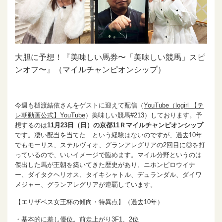
大胆に予想！『美味しい馬券〜「美味しい競馬」スピ
ンオフ〜』（マイルチャンピオンシップ）
今週も樋渡結依さんをゲストに迎えて配信（
YouTube
（
logirl
【テ
レ朝動画公式】
YouTube
）美味しい競馬#213）しております。予
想するのは
11
月
23
日（日）の京都
11
Ｒマイルチャンピオンシップ
です。凄い配当を当てた…という経験はないのですが、過去10年
でもモーリス、ステルヴィオ、グランアレグリアの2回目に◎を打
っているので、いいイメージで臨めます。マイル分野というのは
傑出した馬が王朝を築いてきた歴史があり、ニホンピロウイナ
ー、ダイタクヘリオス、タイキシャトル、デュランダル、ダイワ
メジャー、グランアレグリアが連覇しています。
【エリザベス女王杯の傾向・特異点】（過去10年）
・基本的に差し優位。前走上がり3F1、2位