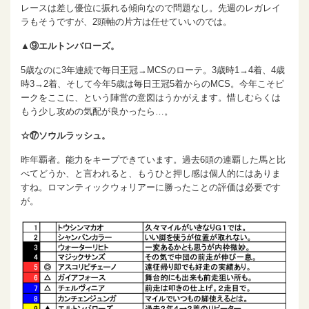
レースは差し優位に振れる傾向なので問題なし。先週のレガレイ
ラもそうですが、2頭軸の片方は任せていいのでは。
▲⑨
エルトンバローズ。
5歳なのに3年連続で毎日王冠→MCSのローテ。3歳時1→4着、4歳
時3→2着、そして今年5歳は毎日王冠5着からのMCS。今年こそピ
ークをここに、という陣営の意図はうかがえます。惜しむらくは
もう少し攻めの気配が良かったら…。
☆⑰
ソウルラッシュ。
昨年覇者。能力をキープできています。過去6頭の連覇した馬と比
べてどうか、と言われると、もうひと押し感は個人的にはありま
すね。ロマンティックウォリアーに勝ったことの評価は必要です
が。