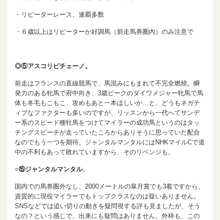
・リピーターレース、連覇多数
・６歳以上はリピーターか好調馬（前走馬券圏内）のみ注意で
◎⑤
アスコリピチェーノ。
前走はフランスの直線競馬で、馬混みにもまれて不完全燃焼。瞬
発力のある牝馬で府中向き、3歳ピークのダイワメジャー牝馬で馬
体も冬毛もこもこ、攻めもあと一本ほしいか…と、どうもネガテ
ィブなファクターも多いのですが、リッスンから一代へてサンデ
ー系のスピード種牡馬をつけてマイラーの成功馬というのはタッ
チングスピーチが走っていたころからありそうに思っていた配合
なのでもう一つを期待。ジャンタルマンタルにはNHKマイルCで道
中の不利もあって敗れていますから、そのリベンジも。
○⑮
ジャンタルマンタル
。
国内での馬券圏外なし、2000メートルの皐月賞でも3着ですから、
資質的に現役マイラーでもトップクラスなのは疑いありません。
SNSなどでは追い切りの動きを疑問視する評も見ましたが、そう
なの？という感じで、出来にも疑問はありません。外枠も、この