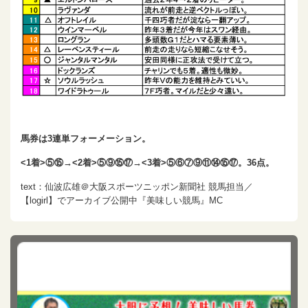
馬券は3連単フォーメーション。
<1
着>⑤⑮→<2着>⑤⑨⑮⑰→<3着>⑤⑥⑦⑨⑪⑭⑮⑰。36点。
text：仙波広雄＠大阪スポーツニッポン新聞社 競馬担当／
【logirl】でアーカイブ公開中『美味しい競馬』MC