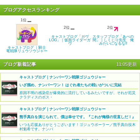
ブログアクセスランキング
1位
2位
2位
キャストブログ「ガヴ
スタッフブログ「あべの
LOG」｜仮面ライダーガ
間」｜しくじり先生 俺
ヴ
みたいになるな!!
キャストブログ ｜騎士
竜戦隊リュウソウジャー
ブログ新着記事
11:05更新
キャストブログ｜ナンバーワン戦隊ゴジュウジャー
いざ掴め、ナンバーワン！ はぐれ者たちの戦いがついに完結
原因不明の感染症が爆発的に流行しているみたいですが、それが厄災
クラディスのボス・
キャストブログ｜ナンバーワン戦隊ゴジュウジャー
熊手真白を演じられて、僕は幸せです。『これが俺様の世直しだ！』
いつも応援ありがとうございます！ゴジュウポーラー／熊手真白役木
村魁希です。ナンバ