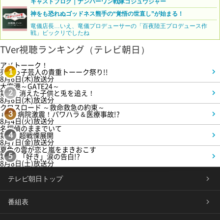
キャストブログ｜ナンバーワン戦隊ゴジュウジャー
神をも恐れぬゴッドネス熊手の“覚悟の世直し”が始まる！
竜儀店長…いえ、竜儀プロデューサーの「百夜陸王プロデュース作
戦」ビックリでしたね
TVer視聴ランキング（テレビ朝日）
アメトーーク！
売れっ子芸人の貴重トーーク祭り!!
1
8月6日(木)放送分
大空港～GATE24～
第3話 消えた子供と兎を追え！
2
8月6日(木)放送分
クロスロード ～救命救急の約束～
＃5 病院激震！パワハラ＆医療事故!?
3
8月4日(火)放送分
名探偵のままでいて
第4話 超戦慄展開
4
8月7日(金)放送分
夏色の雲が恋と嵐をまきおこす
第5話 「好き」涙の告白!?
5
8月8日(土)放送分
テレビ朝日トップ
番組表