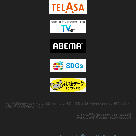
テレビ朝日のホームページに掲載されている情報、価格は取材当時のものです。現在の価格
表示と異なる場合があります。
JASRAC許諾 第6688647023Y41011号
JASRAC許諾 第6688647024Y41005号