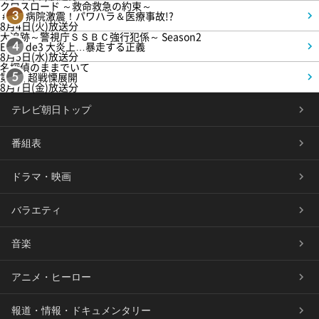
クロスロード ～救命救急の約束～
＃5 病院激震！パワハラ＆医療事故!?
3
8月4日(火)放送分
大追跡～警視庁ＳＳＢＣ強行犯係～ Season2
Episode3 大炎上…暴走する正義
4
8月5日(水)放送分
名探偵のままでいて
第4話 超戦慄展開
5
8月7日(金)放送分
テレビ朝日トップ
番組表
ドラマ・映画
バラエティ
音楽
アニメ・ヒーロー
報道・情報・ドキュメンタリー