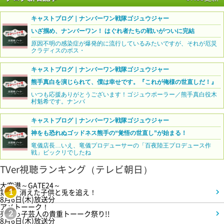
キャストブログ｜ナンバーワン戦隊ゴジュウジャー
いざ掴め、ナンバーワン！ はぐれ者たちの戦いがついに完結
原因不明の感染症が爆発的に流行しているみたいですが、それが厄災
クラディスのボス・
キャストブログ｜ナンバーワン戦隊ゴジュウジャー
熊手真白を演じられて、僕は幸せです。『これが俺様の世直しだ！』
いつも応援ありがとうございます！ゴジュウポーラー／熊手真白役木
村魁希です。ナンバ
キャストブログ｜ナンバーワン戦隊ゴジュウジャー
神をも恐れぬゴッドネス熊手の“覚悟の世直し”が始まる！
竜儀店長…いえ、竜儀プロデューサーの「百夜陸王プロデュース作
戦」ビックリでしたね
TVer視聴ランキング（テレビ朝日）
大空港～GATE24～
第3話 消えた子供と兎を追え！
1
8月6日(木)放送分
アメトーーク！
売れっ子芸人の貴重トーーク祭り!!
2
8月6日(木)放送分