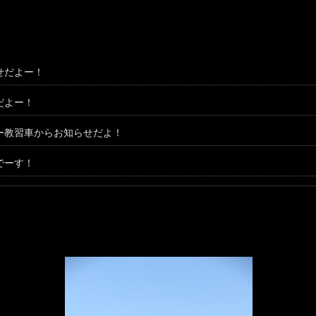
せだよー！
だよー！
ー教習車からお知らせだよ！
でーす！